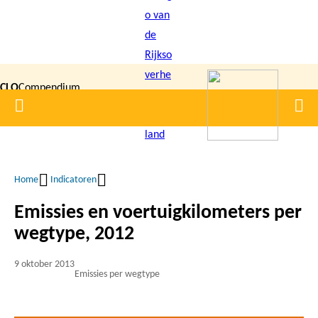
Overslaan
en
naar
de
CLO
Compendium
inhoud
Home
Men
gaan
|
voor de
Leefomgeving
Home
Indicatoren
Kruimelpad
Emissies en voertuigkilometers per
wegtype, 2012
9 oktober 2013
Emissies per wegtype