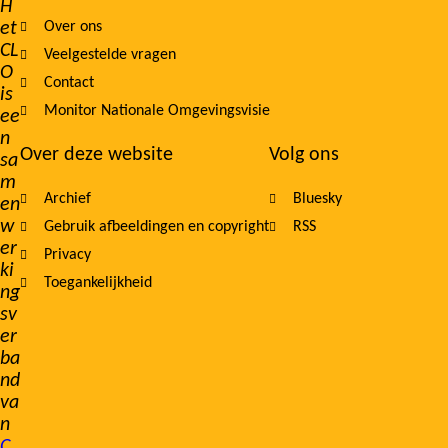
H
et
Over ons
navigation
CL
Veelgestelde vragen
O
Contact
is
Monitor Nationale Omgevingsvisie
ee
n
Over deze website
Volg ons
sa
m
Archief
Bluesky
en
w
Gebruik afbeeldingen en copyright
RSS
er
Privacy
ki
Toegankelijkheid
ng
sv
er
ba
nd
va
n
C