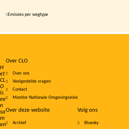
Emissies per wegtype
Over CLO
Footer
H
et
Over ons
navigation
CL
Veelgestelde vragen
O
Contact
is
Monitor Nationale Omgevingsvisie
ee
n
Over deze website
Volg ons
sa
m
Archief
Bluesky
en