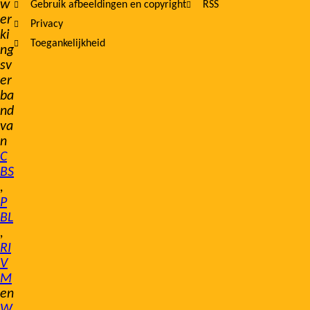
w
Gebruik afbeeldingen en copyright
RSS
er
Privacy
ki
Toegankelijkheid
ng
sv
er
ba
nd
va
n
C
BS
,
P
BL
,
RI
V
M
en
W