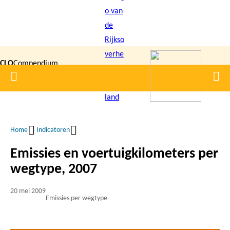
Overslaan
en
naar
de
CLO
Compendium
inhoud
Home
Men
gaan
|
voor de
Leefomgeving
Home
Indicatoren
Kruimelpad
Emissies en voertuigkilometers per
wegtype, 2007
20 mei 2009
Emissies per wegtype