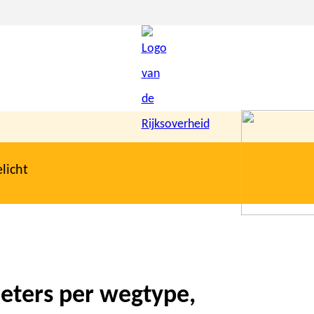
licht
meters per wegtype,