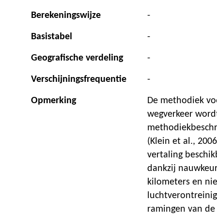
Berekeningswijze
-
Basistabel
-
Geografische verdeling
-
Verschijningsfrequentie
-
Opmerking
De methodiek voo
wegverkeer wordt
methodiekbeschrijv
(Klein et al., 200
vertaling beschikb
dankzij nauwkeur
kilometers en ni
luchtverontreini
ramingen van de 