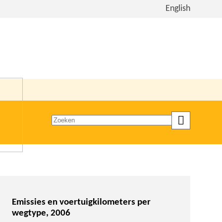
Bekijk
English
de
site
in
het
Engels
Zoeken
op
trefwoord
Emissies en voertuigkilometers per
wegtype, 2006