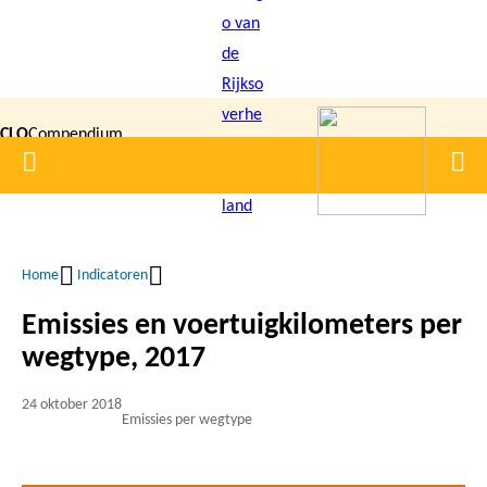
Overslaan
en
naar
de
CLO
Compendium
inhoud
Home
Men
gaan
|
voor de
Leefomgeving
Home
Indicatoren
Kruimelpad
Emissies en voertuigkilometers per
wegtype, 2017
24 oktober 2018
Emissies per wegtype