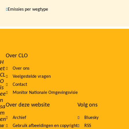
Emissies per wegtype
Over CLO
Footer
H
et
Over ons
navigation
CL
Veelgestelde vragen
O
Contact
is
Monitor Nationale Omgevingsvisie
ee
n
Over deze website
Volg ons
sa
m
Archief
Bluesky
en
w
Gebruik afbeeldingen en copyright
RSS