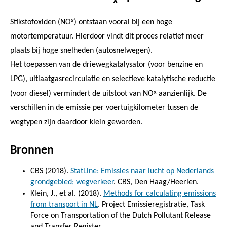
x
x
Stikstofoxiden (NO
) ontstaan vooral bij een hoge
motortemperatuur. Hierdoor vindt dit proces relatief meer
plaats bij hoge snelheden (autosnelwegen).
Het toepassen van de driewegkatalysator (voor benzine en
LPG), uitlaatgasrecirculatie en selectieve katalytische reductie
x
(voor diesel) vermindert de uitstoot van NO
aanzienlijk. De
verschillen in de emissie per voertuigkilometer tussen de
wegtypen zijn daardoor klein geworden.
Bronnen
CBS (2018).
StatLine: Emissies naar lucht op Nederlands
grondgebied; wegverkeer
. CBS, Den Haag/Heerlen.
Klein, J., et al. (2018).
Methods for calculating emissions
from transport in NL
. Project Emissieregistratie, Task
Force on Transportation of the Dutch Pollutant Release
and Transfer Register.