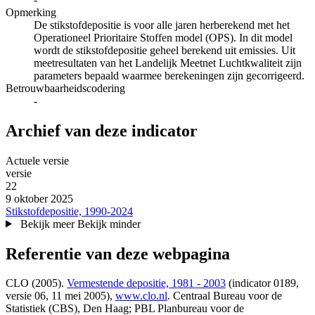
Opmerking
De stikstofdepositie is voor alle jaren herberekend met het
Operationeel Prioritaire Stoffen model (OPS). In dit model
wordt de stikstofdepositie geheel berekend uit emissies. Uit
meetresultaten van het Landelijk Meetnet Luchtkwaliteit zijn
parameters bepaald waarmee berekeningen zijn gecorrigeerd.
Betrouwbaarheidscodering
-
Archief van deze indicator
Actuele versie
versie‎
22
9 oktober 2025
Stikstofdepositie, 1990-2024
Bekijk meer
Bekijk minder
Referentie van deze webpagina
CLO (2005).
Vermestende depositie, 1981 - 2003
(indicator 0189,
versie 06,
11 mei 2005
),
www.clo.nl
. Centraal Bureau voor de
Statistiek (CBS), Den Haag; PBL Planbureau voor de