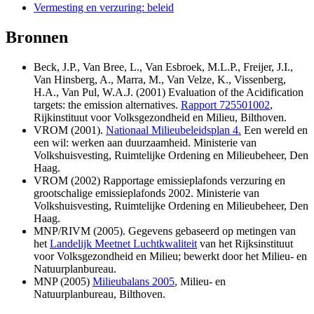
Vermesting en verzuring: beleid
Bronnen
Beck, J.P., Van Bree, L., Van Esbroek, M.L.P., Freijer, J.I.,
Van Hinsberg, A., Marra, M., Van Velze, K., Vissenberg,
H.A., Van Pul, W.A.J. (2001) Evaluation of the Acidification
targets: the emission alternatives.
Rapport 725501002
,
Rijkinstituut voor Volksgezondheid en Milieu, Bilthoven.
VROM (2001).
Nationaal Milieubeleidsplan 4.
Een wereld en
een wil: werken aan duurzaamheid. Ministerie van
Volkshuisvesting, Ruimtelijke Ordening en Milieubeheer, Den
Haag.
VROM (2002) Rapportage emissieplafonds verzuring en
grootschalige emissieplafonds 2002. Ministerie van
Volkshuisvesting, Ruimtelijke Ordening en Milieubeheer, Den
Haag.
MNP/RIVM (2005). Gegevens gebaseerd op metingen van
het
Landelijk Meetnet Luchtkwaliteit
van het Rijksinstituut
voor Volksgezondheid en Milieu; bewerkt door het Milieu- en
Natuurplanbureau.
MNP (2005)
Milieubalans 2005
, Milieu- en
Natuurplanbureau, Bilthoven.