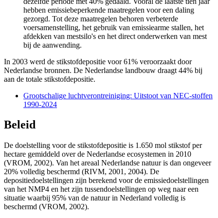
dezelfde periode met 40% gedaald. Vooral de laatste tien jaar
hebben emissiebeperkende maatregelen voor een daling
gezorgd. Tot deze maatregelen behoren verbeterde
voersamenstelling, het gebruik van emissiearme stallen, het
afdekken van mestsilo's en het direct onderwerken van mest
bij de aanwending.
In 2003 werd de stikstofdepositie voor 61% veroorzaakt door
Nederlandse bronnen. De Nederlandse landbouw draagt 44% bij
aan de totale stikstofdepositie.
Grootschalige luchtverontreiniging: Uitstoot van NEC-stoffen
1990-2024
Beleid
De doelstelling voor de stikstofdepositie is 1.650 mol stikstof per
hectare gemiddeld over de Nederlandse ecosystemen in 2010
(VROM, 2002). Van het areaal Nederlandse natuur is dan ongeveer
20% volledig beschermd (RIVM, 2001, 2004). De
depositiedoelstellingen zijn berekend voor de emissiedoelstellingen
van het NMP4 en het zijn tussendoelstellingen op weg naar een
situatie waarbij 95% van de natuur in Nederland volledig is
beschermd (VROM, 2002).