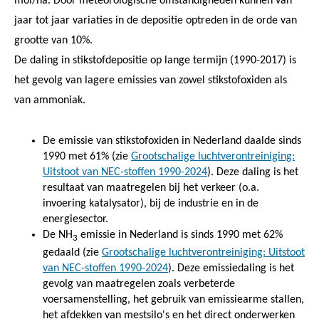
mol/ha. Door meteorologische omstandigheden kunnen van
jaar tot jaar variaties in de depositie optreden in de orde van
grootte van 10%.
De daling in stikstofdepositie op lange termijn (1990-2017) is
het gevolg van lagere emissies van zowel stikstofoxiden als
van ammoniak.
De emissie van stikstofoxiden in Nederland daalde sinds
1990 met 61% (zie
Grootschalige luchtverontreiniging:
Uitstoot van NEC-stoffen 1990-2024
). Deze daling is het
resultaat van maatregelen bij het verkeer (o.a.
invoering katalysator), bij de industrie en in de
energiesector.
De NH
emissie in Nederland is sinds 1990 met 62%
3
gedaald (zie
Grootschalige luchtverontreiniging: Uitstoot
van NEC-stoffen 1990-2024
). Deze emissiedaling is het
gevolg van maatregelen zoals verbeterde
voersamenstelling, het gebruik van emissiearme stallen,
het afdekken van mestsilo's en het direct onderwerken