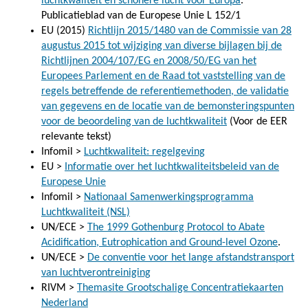
luchtkwaliteit en schonere lucht voor Europa
.
Publicatieblad van de Europese Unie L 152/1
EU (2015)
Richtlijn 2015/1480 van de Commissie van 28
augustus 2015 tot wijziging van diverse bijlagen bij de
Richtlijnen 2004/107/EG en 2008/50/EG van het
Europees Parlement en de Raad tot vaststelling van de
regels betreffende de referentiemethoden, de validatie
van gegevens en de locatie van de bemonsteringspunten
voor de beoordeling van de luchtkwaliteit
(Voor de EER
relevante tekst)
Infomil >
Luchtkwaliteit: regelgeving
EU >
Informatie over het luchtkwaliteitsbeleid van de
Europese Unie
Infomil >
Nationaal Samenwerkingsprogramma
Luchtkwaliteit (NSL)
UN/ECE >
The 1999 Gothenburg Protocol to Abate
Acidification, Eutrophication and Ground-level Ozone
.
UN/ECE >
De conventie voor het lange afstandstransport
van luchtverontreiniging
RIVM >
Themasite Grootschalige Concentratiekaarten
Nederland