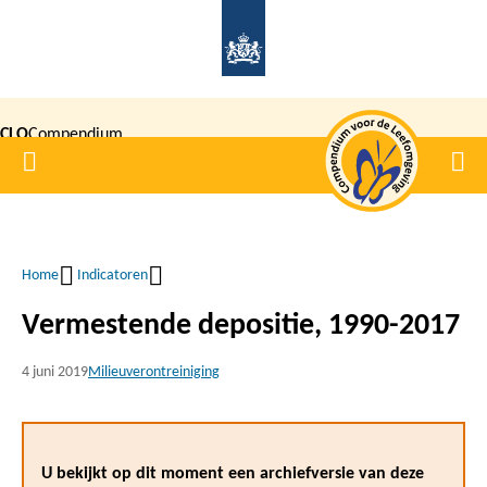
Overslaan
en
naar
de
CLO
Compendium
inhoud
Home
Men
gaan
|
voor de
Leefomgeving
Home
Indicatoren
Kruimelpad
Vermestende depositie, 1990-2017
4 juni 2019
Milieuverontreiniging
U bekijkt op dit moment een archiefversie van deze