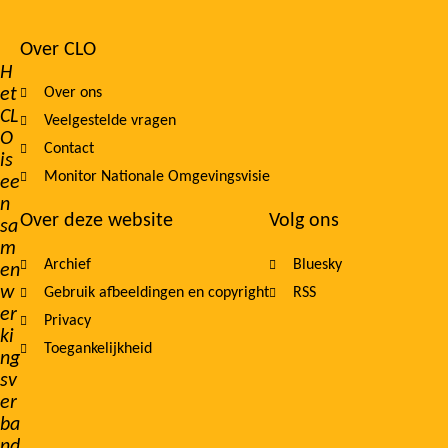
Over CLO
Footer
H
et
Over ons
navigation
CL
Veelgestelde vragen
O
Contact
is
Monitor Nationale Omgevingsvisie
ee
n
Over deze website
Volg ons
sa
m
Archief
Bluesky
en
w
Gebruik afbeeldingen en copyright
RSS
er
Privacy
ki
Toegankelijkheid
ng
sv
er
ba
nd