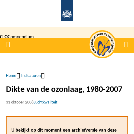
Overslaan
en
naar
de
CLO
Compendium
inhoud
Home
Men
gaan
|
voor de
Leefomgeving
Home
Indicatoren
Kruimelpad
Dikte van de ozonlaag, 1980-2007
31 oktober 2008
Luchtkwaliteit
U bekijkt op dit moment een archiefversie van deze