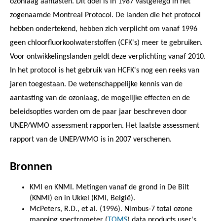
ozonlaag aantasten. Dit doel is in 1987 vastgelegd in het
zogenaamde Montreal Protocol. De landen die het protocol
hebben ondertekend, hebben zich verplicht om vanaf 1996
geen chloorfluorkoolwaterstoffen (CFK's) meer te gebruiken.
Voor ontwikkelingslanden geldt deze verplichting vanaf 2010.
In het protocol is het gebruik van HCFK's nog een reeks van
jaren toegestaan. De wetenschappelijke kennis van de
aantasting van de ozonlaag, de mogelijke effecten en de
beleidsopties worden om de paar jaar beschreven door
UNEP/WMO assessment rapporten. Het laatste assessment
rapport van de UNEP/WMO is in 2007 verschenen.
Bronnen
KMI en KNMI. Metingen vanaf de grond in De Bilt
(KNMI) en in Ukkel (KMI, België).
McPeters, R.D., et al. (1996). Nimbus-7 total ozone
mapping spectrometer (
TOMS
) data products user's