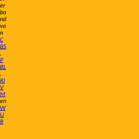
er
ba
nd
va
n
C
BS
,
P
BL
,
RI
V
M
en
W
U
R