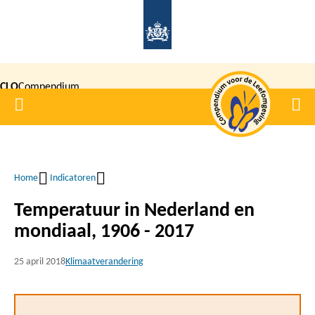
Overslaan
en
naar
de
CLO
Compendium
inhoud
Home
Men
gaan
|
voor de
Leefomgeving
Home
Indicatoren
Kruimelpad
Temperatuur in Nederland en
mondiaal, 1906 - 2017
25 april 2018
Klimaatverandering