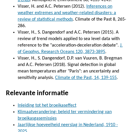
trends
. Atmospheric Environment 38, 4135-4145.
Visser, H. and A.C. Petersen (2012).
Inferences on
weather extremes and weather-related disasters: a
review of statistical methods
. Climate of the Past 8, 265-
286.
Visser, H., S. Dangendorf and A.C. Petersen (2015). A
review of trend models applied to sea level data with
reference to the "acceleration-deceleration debate".
J.
of Geophys. Research Oceans 120, 3873-3895
.
Visser, H., S. Dangendorf, D.P. van Vuuren, B. Bregman
and A.C. Petersen (2018). Signal detection in global
mean temperatures after "Paris": an uncertainty and
sensitivity analysis.
Climate of the Past, 14, 139-155
.
Relevante informatie
Inleiding tot het broeikaseffect
Klimaatverandering: beleid ter vermindering van
broeikasgasemissies
Jaarlijkse hoeveelheid neerslag in Nederland, 1910 -
2025