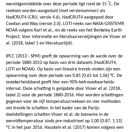
°
wereldgemiddelde over deze periode ligt rond de 15
C. De
reeksen worden aangeduid (met versienummer) als
HadCRUT4 (CRU, versie 4.6), HadCRUT4 aangepast door
Cowtan and Way (versie 2.0), LOTI-reeks van NASA-GISSTEMP,
NOAA volgens Karl et al., en de reeks van het Berkeley Earth
Project. Voor informatie en literatuurverwijzingen zie Visser et
al. (2018, tabel 1 en literatuurlijst).
IPCC (2013 - SPM) geeft de opwarming van de aarde over de
periode 1880-2012 op basis van drie datasets (HadCRUT4,
LOTI en NOAA). Op basis van lineaire trends vinden zijn een
opwarming over deze periode van 0.85 [0.65 tot 1.06] °C. De
onzekerheidsband geeft hier een 90%-betrouwbaarheids-
interval. Deze schatting is geüpdate door Visser et al. (2018,
tabel 2) voor de periode 1880-2016. Hier worden schattingen
gegeven voor de vijf temperatuurreeksen en vier methoden
om trends te schatten. In het kader van de Parijs-
doelstellingen schatten Visser et al. de toename in de
wereldtemperatuur sinds pre-industrieel op 1.00 [0.87, 1.13]
ºC in het jaar 2016. Haustein et al. (2017) komen volgens een