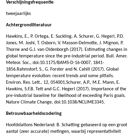
Verschijningsfrequentie
tweejaarlijks
Achtergrondliteratuur
Hawkins, E., P. Ortega, E. Suckling, A. Schurer, G. Hegerl, P.D.
Jones, M. Joshi, T. Osborn, V. Masson-Delmotte, J. Mignon, P.
Thorne and G.J. van Oldenborgh (2017). Estimating changes in
global temperature since the pre-industrial period. Bull. Amer.
Meteor. Soc., doi:10.1175/BAMS-D-16-0007, 1841-
1856.Rahmstorf, S., G. Forster and N. Cahill (2017). Global
temperature evolution: recent trends and some pitfalls.
Environ. Res. Lett., 12, 054001.Schurer, A.P., M.E. Mann, E.
Hawkins, S.F.B. Tett and G.C. Hegerl (2017). Importance of the
pre-industrial baseline for likelihood of exceeding Paris goals.
Nature Climate Change, doi:10.1038/NCLIME3345.
Betrouwbaarheidscodering
Hoofdstations Nederland: B. Schatting gebaseerd op een groot
aantal (zeer accurate) metingen, waarbij representativiteit