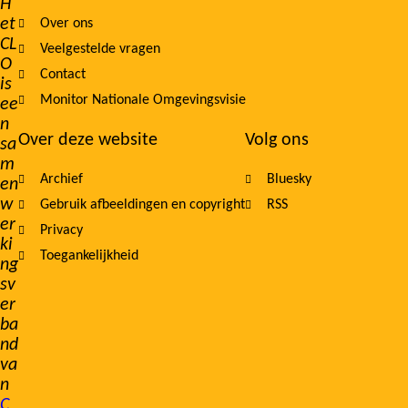
H
et
Over ons
navigation
CL
Veelgestelde vragen
O
Contact
is
Monitor Nationale Omgevingsvisie
ee
n
Over deze website
Volg ons
sa
m
Archief
Bluesky
en
w
Gebruik afbeeldingen en copyright
RSS
er
Privacy
ki
Toegankelijkheid
ng
sv
er
ba
nd
va
n
C