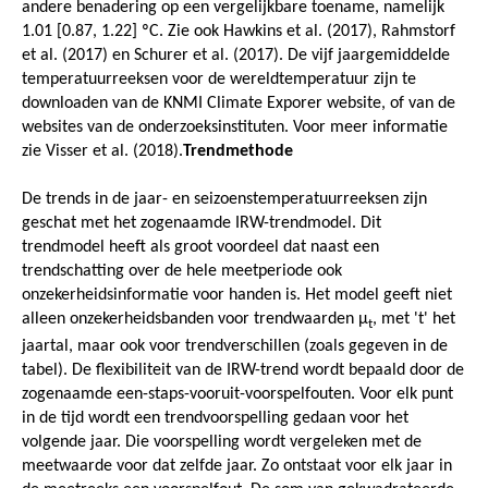
andere benadering op een vergelijkbare toename, namelijk
1.01 [0.87, 1.22] ºC. Zie ook Hawkins et al. (2017), Rahmstorf
et al. (2017) en Schurer et al. (2017). De vijf jaargemiddelde
temperatuurreeksen voor de wereldtemperatuur zijn te
downloaden van de KNMI Climate Exporer website, of van de
websites van de onderzoeksinstituten. Voor meer informatie
zie Visser et al. (2018).
Trendmethode
De trends in de jaar- en seizoenstemperatuurreeksen zijn
geschat met het zogenaamde IRW-trendmodel. Dit
trendmodel heeft als groot voordeel dat naast een
trendschatting over de hele meetperiode ook
onzekerheidsinformatie voor handen is. Het model geeft niet
alleen onzekerheidsbanden voor trendwaarden μ
, met 't' het
t
jaartal, maar ook voor trendverschillen (zoals gegeven in de
tabel). De flexibiliteit van de IRW-trend wordt bepaald door de
zogenaamde een-staps-vooruit-voorspelfouten. Voor elk punt
in de tijd wordt een trendvoorspelling gedaan voor het
volgende jaar. Die voorspelling wordt vergeleken met de
meetwaarde voor dat zelfde jaar. Zo ontstaat voor elk jaar in