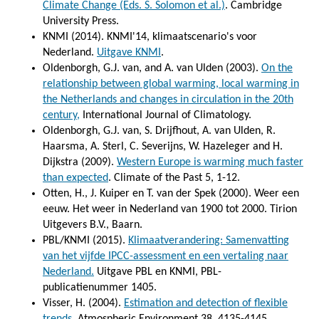
Climate Change (Eds. S. Solomon et al.)
. Cambridge
University Press.
KNMI (2014). KNMI'14, klimaatscenario's voor
Nederland.
Uitgave KNMI
.
Oldenborgh, G.J. van, and A. van Ulden (2003).
On the
relationship between global warming, local warming in
the Netherlands and changes in circulation in the 20th
century,
International Journal of Climatology.
Oldenborgh, G.J. van, S. Drijfhout, A. van Ulden, R.
Haarsma, A. Sterl, C. Severijns, W. Hazeleger and H.
Dijkstra (2009).
Western Europe is warming much faster
than expected
. Climate of the Past 5, 1-12.
Otten, H., J. Kuiper en T. van der Spek (2000). Weer een
eeuw. Het weer in Nederland van 1900 tot 2000. Tirion
Uitgevers B.V., Baarn.
PBL/KNMI (2015).
Klimaatverandering: Samenvatting
van het vijfde IPCC-assessment en een vertaling naar
Nederland.
Uitgave PBL en KNMI, PBL-
publicatienummer 1405.
Visser, H. (2004).
Estimation and detection of flexible