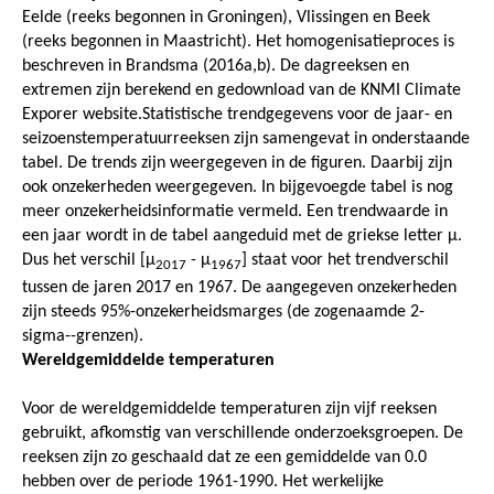
Eelde (reeks begonnen in Groningen), Vlissingen en Beek
(reeks begonnen in Maastricht). Het homogenisatieproces is
beschreven in Brandsma (2016a,b). De dagreeksen en
extremen zijn berekend en gedownload van de KNMI Climate
Exporer website.Statistische trendgegevens voor de jaar- en
seizoenstemperatuurreeksen zijn samengevat in onderstaande
tabel. De trends zijn weergegeven in de figuren. Daarbij zijn
ook onzekerheden weergegeven. In bijgevoegde tabel is nog
meer onzekerheidsinformatie vermeld. Een trendwaarde in
een jaar wordt in de tabel aangeduid met de griekse letter μ.
Dus het verschil [μ
- μ
] staat voor het trendverschil
2017
1967
tussen de jaren 2017 en 1967. De aangegeven onzekerheden
zijn steeds 95%-onzekerheidsmarges (de zogenaamde 2-
sigma--grenzen).
Wereldgemiddelde temperaturen
Voor de wereldgemiddelde temperaturen zijn vijf reeksen
gebruikt, afkomstig van verschillende onderzoeksgroepen. De
reeksen zijn zo geschaald dat ze een gemiddelde van 0.0
hebben over de periode 1961-1990. Het werkelijke