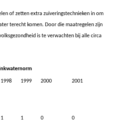
en of zetten extra zuiveringstechnieken in om
ater terecht komen. Door die maatregelen zijn
olksgezondheid is te verwachten bij alle circa
rinkwaternorm
1998
1999
2000
2001
1
1
0
0