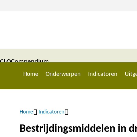
Overslaan
en
naar
de
inhoud
gaan
CLO
Compendium
Home
Onderwerpen
Indicatoren
Uitge
|
voor de
Main
Leefomgeving
navigation
Home
Indicatoren
Kruimelpad
Bestrijdingsmiddelen in d