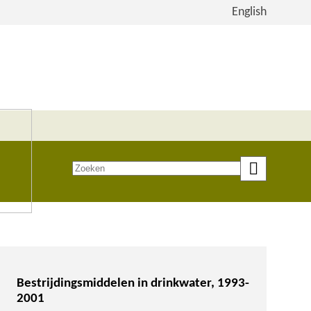
Bekijk
English
de
site
in
het
Engels
Zoeken
op
trefwoord
Bestrijdingsmiddelen in drinkwater, 1993-
2001