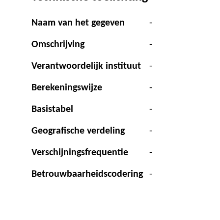
Naam van het gegeven
-
Omschrijving
-
Verantwoordelijk instituut
-
Berekeningswijze
-
Basistabel
-
Geografische verdeling
-
Verschijningsfrequentie
-
Betrouwbaarheidscodering
-