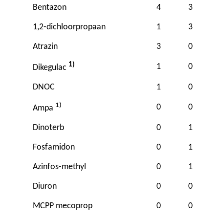
Bentazon
4
3
1,2-dichloorpropaan
1
3
Atrazin
3
0
1)
1
0
Dikegulac
DNOC
1
0
1)
0
0
Ampa
Dinoterb
0
1
Fosfamidon
0
1
Azinfos-methyl
0
1
Diuron
0
0
MCPP mecoprop
0
0