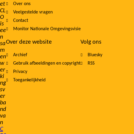
et
Over ons
navigation
CL
Veelgestelde vragen
O
Contact
is
Monitor Nationale Omgevingsvisie
ee
n
Over deze website
Volg ons
sa
m
Archief
Bluesky
en
w
Gebruik afbeeldingen en copyright
RSS
er
Privacy
ki
Toegankelijkheid
ng
sv
er
ba
nd
va
n
C