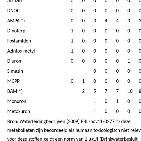
Atrazin
0
0
0
0
0
0
DNOC
0
0
0
0
0
0
AMPA *)
0
0
3
4
4
3
Dinoterp
1
0
0
0
0
0
Fosfamidon
1
0
0
0
0
0
Azinfos-metyl
1
0
0
0
0
0
Diuron
0
0
0
0
0
1
Simazin
0
0
0
0
MCPP
0
1
0
0
0
0
BAM *)
2
5
7
7
10
Monuron
1
0
1
0
Metoxuron
1
0
0
0
Bron: Waterleidingbedrijven (2009) PBL/nov11/0277 *) deze
metabolieten zijn beoordeeld als humaan toxicologisch niet relev
voor deze stoffen geldt een norm van 1 µg./l (Drinkwaterbesluit