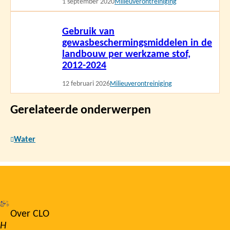
1 september 2020
Milieuverontreiniging
Lees
Gebruik van
meer
gewasbeschermingsmiddelen in de
landbouw per werkzame stof,
2012-2024
12 februari 2026
Milieuverontreiniging
Gerelateerde onderwerpen
Water
Over CLO
Footer
H