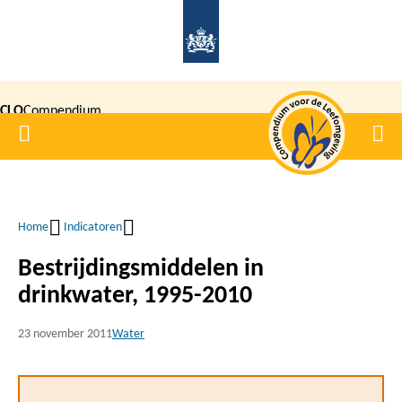
Overslaan
en
naar
de
CLO
Compendium
inhoud
Home
Men
gaan
|
voor de
Leefomgeving
Home
Indicatoren
Kruimelpad
Bestrijdingsmiddelen in
drinkwater, 1995-2010
23 november 2011
Water