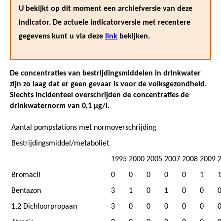
U bekijkt op dit moment een archiefversie van deze
indicator. De actuele indicatorversie met recentere
gegevens kunt u via deze
link
bekijken.
De concentraties van bestrijdingsmiddelen in drinkwater
zijn zo laag dat er geen gevaar is voor de volksgezondheid.
Slechts incidenteel overschrijden de concentraties de
drinkwaternorm van 0,1 μg/l.
Aantal pompstations met normoverschrijding
Bestrijdingsmiddel/metaboliet
1995
2000
2005
2007
2008
2009
Bromacil
0
0
0
0
0
1
Bentazon
3
1
0
1
0
0
1,2 Dichloorpropaan
3
0
0
0
0
0