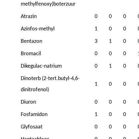
methylfenoxy)boterzuur
Atrazin
0
0
0
Azinfos-methyl
1
0
0
Bentazon
3
1
0
Bromacil
0
0
0
Dikegulac-natrium
0
1
0
Dinoterb (2-tert.butyl-4,6-
1
0
0
dinitrofenol)
Diuron
0
0
0
Fosfamidon
1
0
0
Glyfosaat
0
0
0