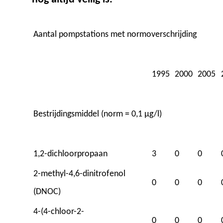
Aantal pompstations met normoverschrijding
1995
2000
2005
Bestrijdingsmiddel (norm = 0,1 μg/l)
1,2-dichloorpropaan
3
0
0
2-methyl-4,6-dinitrofenol
0
0
0
(DNOC)
4-(4-chloor-2-
0
0
0