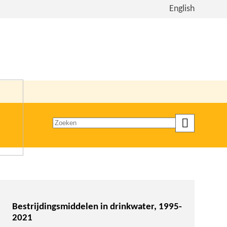
Bekijk
English
de
site
in
het
Engels
Zoeken
op
trefwoord
Bestrijdingsmiddelen in drinkwater, 1995-
2021