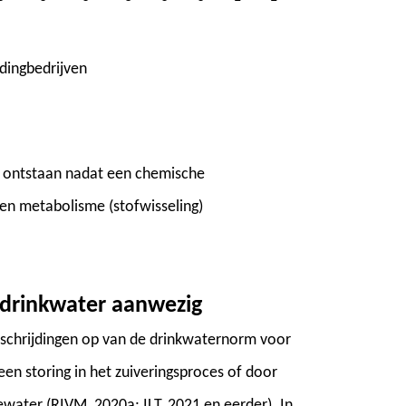
idingbedrijven
ie ontstaan nadat een chemische
en metabolisme (stofwisseling)
n drinkwater aanwezig
erschrijdingen op van de drinkwaternorm voor
een storing in het zuiveringsproces of door
water (RIVM, 2020a; ILT, 2021 en eerder). In