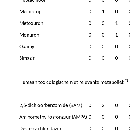
Heptachloor
0
0
0
Mecoprop
0
1
0
Metoxuron
0
0
1
Monuron
0
0
1
Oxamyl
0
0
0
Simazin
0
0
0
*)
Humaan toxicologische niet relevante metaboliet
2,6-dichloorbenzamide (BAM)
0
2
0
Aminomethylfosfonzuur (AMPA)
0
0
0
Desfenylchloridazon
0
0
0