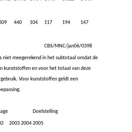
609
440
104
117
194
147
CBS/MNC/jan06/0398
 is niet meegerekend in het subtotaal omdat de
en kunststoffen en voor het totaal van deze
gebruik. Voor kunststoffen geldt een
oepassing.
tage
Doelstelling
02
2003
2004
2005