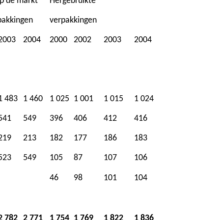
p de markt
Hergebruikte
pakkingen
verpakkingen
2003
2004
2000
2002
2003
2004
1 483
1 460
1 025
1 001
1 015
1 024
541
549
396
406
412
416
219
213
182
177
186
183
523
549
105
87
107
106
46
98
101
104
2 782
2 771
1 754
1 769
1 822
1 836