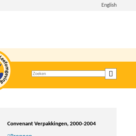
Bekijk
English
de
site
in
het
Engels
Zoeken
op
trefwoord
Convenant Verpakkingen, 2000-2004