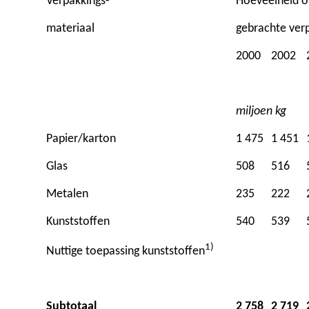
Verpakkings-
Hoeveelheid o
materiaal
gebrachte ver
2000
2002
miljoen kg
Papier/karton
1 475
1 451
Glas
508
516
Metalen
235
222
Kunststoffen
540
539
1)
Nuttige toepassing kunststoffen
Subtotaal
2 758
2 719