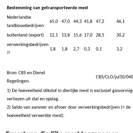
Bestemming van getransporteerde mest
Nederlandse
65,0
47,0
44,3
41,8
47,2
46,1
landbouwbedrijven
buitenland (export)
12,1
13,8
15,6
17,0
28,5
30,2
verwerkingsbedrijven
1,8
1,8
2,7
0,3
0,1
3,2
2)
Bron: CBS en Dienst
CBS/CLO/jul10/04
Regelingen.
1) De hoeveelheid stikstof in dierlijke mest is exclusief gasvormig
verliezen uit stal en opslag.
2) Saldo van aanvoer en afvoer door verwerkingsbedrijven (= de
hoeveelheid verwerkte mest).