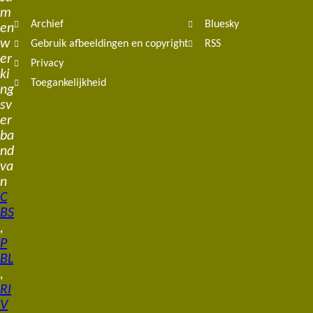
m
Archief
Bluesky
en
w
Gebruik afbeeldingen en copyright
RSS
er
Privacy
ki
Toegankelijkheid
ng
sv
er
ba
nd
va
n
C
BS
,
P
BL
,
RI
V