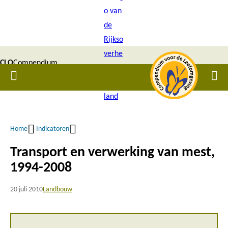
Overslaan
en
naar
de
CLO
Compendium
inhoud
Home
Men
gaan
|
voor de
Leefomgeving
Home
Indicatoren
Kruimelpad
Transport en verwerking van mest,
1994-2008
20 juli 2010
Landbouw