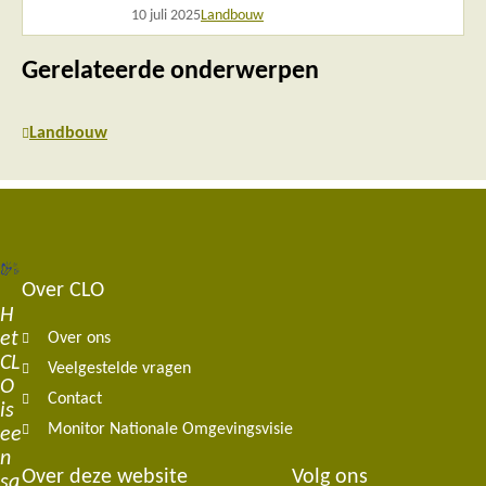
10 juli 2025
Landbouw
Gerelateerde onderwerpen
Landbouw
Over CLO
Footer
H
et
Over ons
navigation
CL
Veelgestelde vragen
O
Contact
is
Monitor Nationale Omgevingsvisie
ee
n
Over deze website
Volg ons
sa