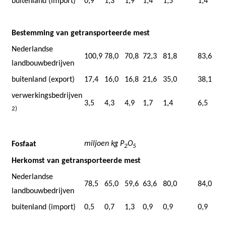
buitenland (import)
0,9
1,3
1,9
1,4
1,5
1,4
Bestemming van getransporteerde mest
Nederlandse
100,9
78,0
70,8
72,3
81,8
83,6
landbouwbedrijven
buitenland (export)
17,4
16,0
16,8
21,6
35,0
38,1
verwerkingsbedrijven
3,5
4,3
4,9
1,7
1,4
6,5
2)
miljoen kg P
O
Fosfaat
2
5
Herkomst van getransporteerde mest
Nederlandse
78,5
65,0
59,6
63,6
80,0
84,0
landbouwbedrijven
buitenland (import)
0,5
0,7
1,3
0,9
0,9
0,9