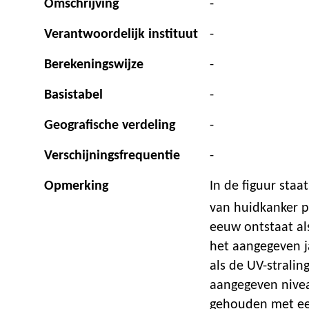
Omschrijving
-
Verantwoordelijk instituut
-
Berekeningswijze
-
Basistabel
-
Geografische verdeling
-
Verschijningsfrequentie
-
Opmerking
In de figuur staa
van huidkanker p
eeuw ontstaat al
het aangegeven j
als de UV-stralin
aangegeven nivea
gehouden met een