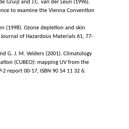
. de Gruijl and J.C. van der Leun (1996).
dence to examine the Vienna Convention
ssen (1998). Ozone depletion and skin
 Journal of Hazardous Materials 61, 77-
and G. J. M. Velders (2001). Climatology
rvation (CUBEO): mapping UV from the
-2 report 00-17, ISBN 90 54 11 32 6.