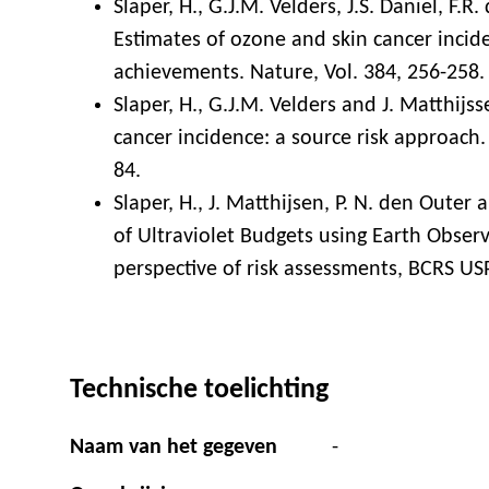
Slaper, H., G.J.M. Velders, J.S. Daniel, F.R
Estimates of ozone and skin cancer inci
achievements. Nature, Vol. 384, 256-258.
Slaper, H., G.J.M. Velders and J. Matthij
cancer incidence: a source risk approach.
84.
Slaper, H., J. Matthijsen, P. N. den Outer 
of Ultraviolet Budgets using Earth Obse
perspective of risk assessments, BCRS USP
Technische toelichting
Naam van het gegeven
-