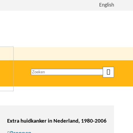
Bekijk
English
de
site
in
het
Engels
Zoeken
op
trefwoord
Extra huidkanker in Nederland, 1980-2006