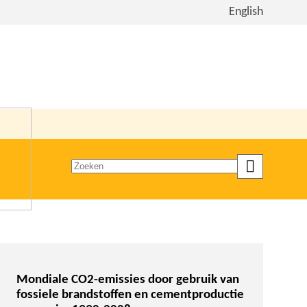
Bekijk
English
de
site
in
het
Engels
Zoeken
op
trefwoord
Mondiale CO2-emissies door gebruik van
fossiele brandstoffen en cementproductie