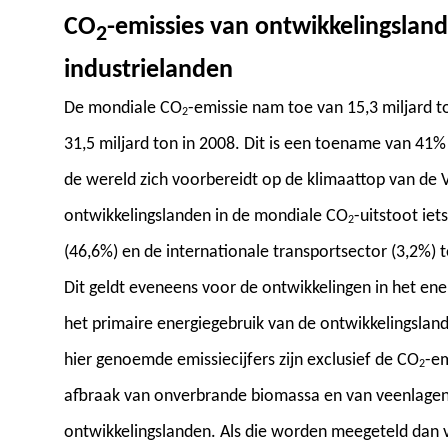
CO
-emissies van ontwikkelingsland
2
industrielanden
De mondiale CO
-emissie nam toe van 15,3 miljard to
2
31,5 miljard ton in 2008. Dit is een toename van 41% s
de wereld zich voorbereidt op de klimaattop van de 
ontwikkelingslanden in de mondiale CO
-uitstoot iet
2
(46,6%) en de internationale transportsector (3,2%)
Dit geldt eveneens voor de ontwikkelingen in het ene
het primaire energiegebruik van de ontwikkelingslan
hier genoemde emissiecijfers zijn exclusief de CO
-e
2
afbraak van onverbrande biomassa en van veenlagen. 
ontwikkelingslanden. Als die worden meegeteld dan