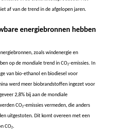
et af van de trend in de afgelopen jaren.
uwbare energiebronnen hebben
nergiebronnen, zoals windenergie en
ebben op de mondiale trend in CO
-emissies. In
2
ge van bio-ethanol en biodiesel voor
hina werd meer biobrandstoffen ingezet voor
geveer 2,8% bij aan de mondiale
 werden CO
-emissies vermeden, die anders
2
en uitgestoten. Dit komt overeen met een
on CO
.
2