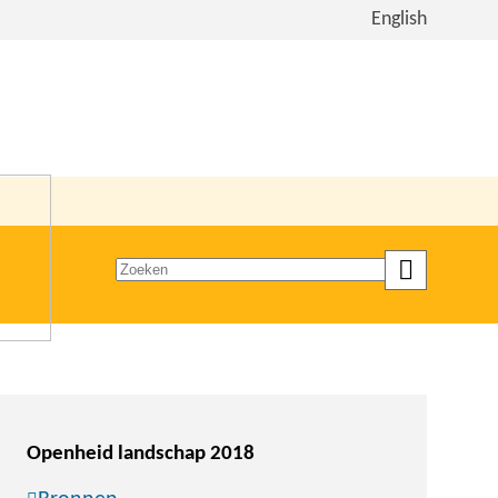
Bekijk
English
de
site
in
het
Engels
Zoeken
op
trefwoord
Openheid landschap 2018