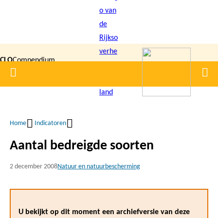
Overslaan
en
naar
de
CLO
Compendium
inhoud
Home
Men
gaan
|
voor de
Leefomgeving
Home
Indicatoren
Kruimelpad
Aantal bedreigde soorten
2 december 2008
Natuur en natuurbescherming
U bekijkt op dit moment een archiefversie van deze