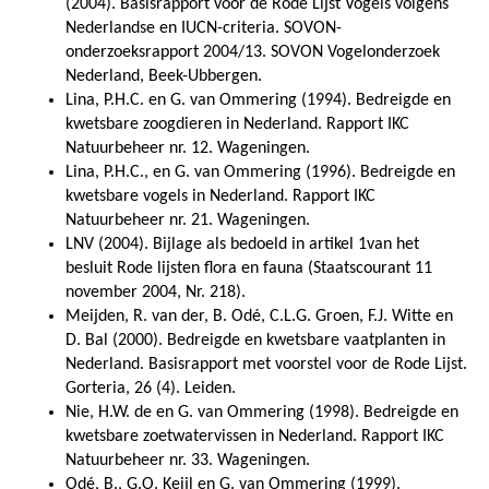
(2004). Basisrapport voor de Rode Lijst Vogels volgens
Nederlandse en IUCN-criteria. SOVON-
onderzoeksrapport 2004/13. SOVON Vogelonderzoek
Nederland, Beek-Ubbergen.
Lina, P.H.C. en G. van Ommering (1994). Bedreigde en
kwetsbare zoogdieren in Nederland. Rapport IKC
Natuurbeheer nr. 12. Wageningen.
Lina, P.H.C., en G. van Ommering (1996). Bedreigde en
kwetsbare vogels in Nederland. Rapport IKC
Natuurbeheer nr. 21. Wageningen.
LNV (2004). Bijlage als bedoeld in artikel 1van het
besluit Rode lijsten flora en fauna (Staatscourant 11
november 2004, Nr. 218).
Meijden, R. van der, B. Odé, C.L.G. Groen, F.J. Witte en
D. Bal (2000). Bedreigde en kwetsbare vaatplanten in
Nederland. Basisrapport met voorstel voor de Rode Lijst.
Gorteria, 26 (4). Leiden.
Nie, H.W. de en G. van Ommering (1998). Bedreigde en
kwetsbare zoetwatervissen in Nederland. Rapport IKC
Natuurbeheer nr. 33. Wageningen.
Odé, B., G.O. Keijl en G. van Ommering (1999).