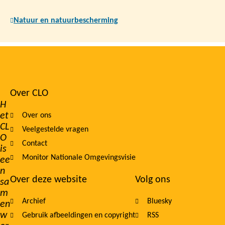
Natuur en natuurbescherming
Over CLO
Footer
H
et
Over ons
navigation
CL
Veelgestelde vragen
O
Contact
is
Monitor Nationale Omgevingsvisie
ee
n
Over deze website
Volg ons
sa
m
Archief
Bluesky
en
w
Gebruik afbeeldingen en copyright
RSS