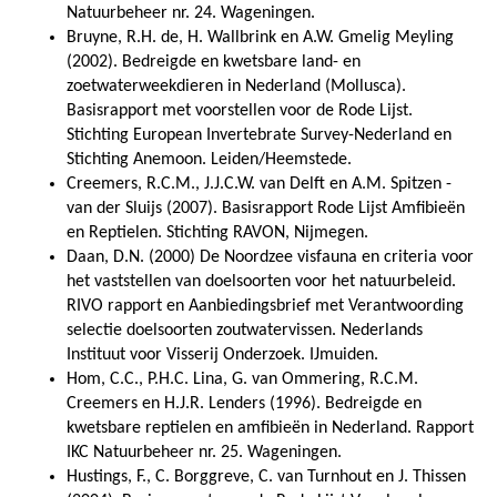
Natuurbeheer nr. 24. Wageningen.
Bruyne, R.H. de, H. Wallbrink en A.W. Gmelig Meyling
(2002). Bedreigde en kwetsbare land- en
zoetwaterweekdieren in Nederland (Mollusca).
Basisrapport met voorstellen voor de Rode Lijst.
Stichting European Invertebrate Survey-Nederland en
Stichting Anemoon. Leiden/Heemstede.
Creemers, R.C.M., J.J.C.W. van Delft en A.M. Spitzen -
van der Sluijs (2007). Basisrapport Rode Lijst Amfibieën
en Reptielen. Stichting RAVON, Nijmegen.
Daan, D.N. (2000) De Noordzee visfauna en criteria voor
het vaststellen van doelsoorten voor het natuurbeleid.
RIVO rapport en Aanbiedingsbrief met Verantwoording
selectie doelsoorten zoutwatervissen. Nederlands
Instituut voor Visserij Onderzoek. IJmuiden.
Hom, C.C., P.H.C. Lina, G. van Ommering, R.C.M.
Creemers en H.J.R. Lenders (1996). Bedreigde en
kwetsbare reptielen en amfibieën in Nederland. Rapport
IKC Natuurbeheer nr. 25. Wageningen.
Hustings, F., C. Borggreve, C. van Turnhout en J. Thissen