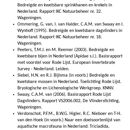
Bedreigde en kwetsbare sprinkhanen en krekels in
Nederland. Rapport IKC Natuurbeheer nr. 32.
Wageningen.
Ommering, G. van, I. van Halder, C.A.M. van Swaay en I.
Wynhoff (1995). Bedreigde en kwetsbare dagvlinders in
Nederland. Rapport IKC Natuurbeheer nr. 18.
Wageningen.
Peeters, T.M.J. en M. Reemer (2003). Bedreigde en
kwetsbare bijen in Nederland (Apidae s.l.). Basisrapport
met voorstel voor Rode Lijst. European Invertebrate
Survey - Nederland. Leiden.
Siebel, H.N. en R.J. Bijlsma (in voorb.) Bedreigde en
kwetsbare mossen in Nederland. Toelichting Rode Lijst.
Bryologische en Lichenologische Werkgroep. KNNV.
Swaay, C.A.M. van (2006). Basisrapport Rode Lijst
Dagvlinders. Rapport VS2006.002, De Vlinderstichting,
Wageningen.
Verdonschot, P.F.M., B.W.G. Higler, R.C. Nieboer en T-H.
van den Hoek (in voorb.) Naar een doelsoortenlijst van
aquatische macrofauna in Nederland: Tricladida,