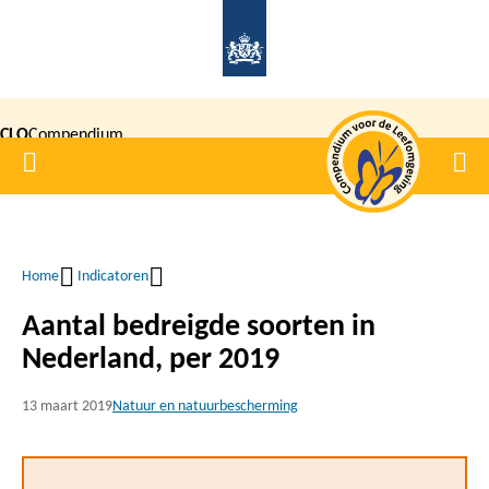
Overslaan
en
naar
de
CLO
Compendium
inhoud
Home
Men
gaan
|
voor de
Leefomgeving
Home
Indicatoren
Kruimelpad
Aantal bedreigde soorten in
Nederland, per 2019
13 maart 2019
Natuur en natuurbescherming