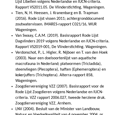
Lijst Libellen volgens Nederlandse en IUCN-criteria.
Rapport VS2011.05. De Vlinderstichting, Wageningen.
Tien, N, H. Heessen, J. Kranenbarg en B. Trapman
(2016). Rode Lijst vissen 2011; achtergronddocument
zoutwatervissen. IMARES-rapport C021/16, WUR
Wageningen.
Van Swaay, C.A.M. (2019). Basisrapport Rode Lijst
Dagvlinders 2019 volgens Nederlandse en IUCN-criteria.
Rapport VS2019-001, De Vlinderstichting. Wageningen.
Verdonschot, P., L. Higler, R. Nijboer en T. van den Hoek
(2003). Naar een doelsoortenlijst van aquatische
macrofauna in Nederland; platwormen (Tricladida),
steenvliegen (Plecoptera), haften (Ephemeroptera) en
kokerjuffers (Trichoptera). Alterra-rapport 858,
Wageningen.
Zoogdiervereniging VZZ (2007). Basisrapport voor de
Rode Lijst Zoogdieren volgens Nederlandse en IUCN-
criteria. VZZ rapport 2006.027, tweede herziene druk.
Zoogdiervereniging VZZ, Arnhem.
LNV (2004). Besluit van de Minister van Landbouw,
Natuur en Voedselkwaliteit van 4 november 2004, nr.