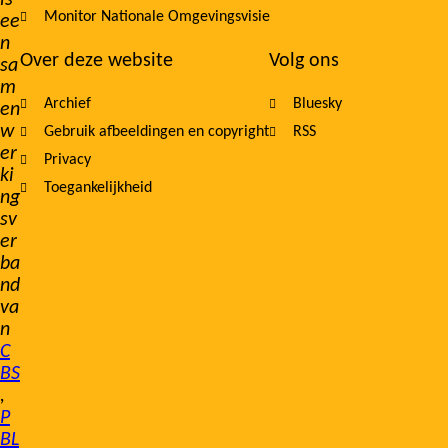
is
Monitor Nationale Omgevingsvisie
ee
n
Over deze website
Volg ons
sa
m
Archief
Bluesky
en
w
Gebruik afbeeldingen en copyright
RSS
er
Privacy
ki
Toegankelijkheid
ng
sv
er
ba
nd
va
n
C
BS
,
P
BL