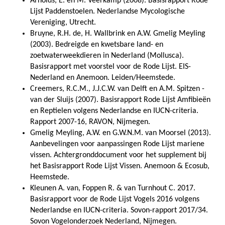
Arnolds, E. en M. Veerkamp (2008). Basisrapport Rode
Lijst Paddenstoelen. Nederlandse Mycologische
Vereniging, Utrecht.
Bruyne, R.H. de, H. Wallbrink en A.W. Gmelig Meyling
(2003). Bedreigde en kwetsbare land- en
zoetwaterweekdieren in Nederland (Mollusca).
Basisrapport met voorstel voor de Rode Lijst. EIS-
Nederland en Anemoon. Leiden/Heemstede.
Creemers, R.C.M., J.J.C.W. van Delft en A.M. Spitzen -
van der Sluijs (2007). Basisrapport Rode Lijst Amfibieën
en Reptielen volgens Nederlandse en IUCN-criteria.
Rapport 2007-16, RAVON, Nijmegen.
Gmelig Meyling, A.W. en G.W.N.M. van Moorsel (2013).
Aanbevelingen voor aanpassingen Rode Lijst mariene
vissen. Achtergronddocument voor het supplement bij
het Basisrapport Rode Lijst Vissen. Anemoon & Ecosub,
Heemstede.
Kleunen A. van, Foppen R. & van Turnhout C. 2017.
Basisrapport voor de Rode Lijst Vogels 2016 volgens
Nederlandse en IUCN-criteria. Sovon-rapport 2017/34.
Sovon Vogelonderzoek Nederland, Nijmegen.