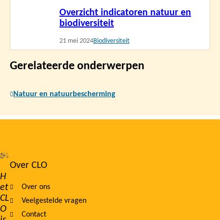
Lees
Overzicht indicatoren natuur en
meer
biodiversiteit
21 mei 2024
Biodiversiteit
Gerelateerde onderwerpen
Natuur en natuurbescherming
Over CLO
Footer
H
et
Over ons
navigation
CL
Veelgestelde vragen
O
Contact