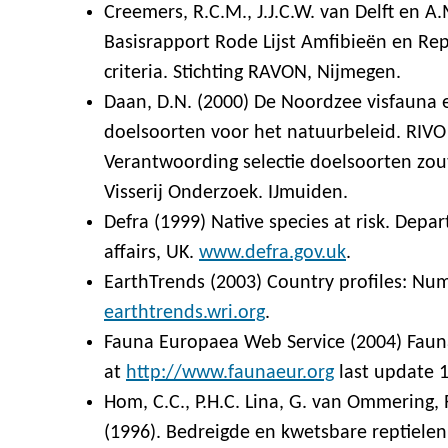
Creemers, R.C.M., J.J.C.W. van Delft en A.M
Basisrapport Rode Lijst Amfibieën en Re
criteria. Stichting RAVON, Nijmegen.
Daan, D.N. (2000) De Noordzee visfauna en
doelsoorten voor het natuurbeleid. RIVO
Verantwoording selectie doelsoorten zou
Visserij Onderzoek. IJmuiden.
Defra (1999) Native species at risk. Dep
affairs, UK.
www.defra.gov.uk
.
EarthTrends (2003) Country profiles: Num
earthtrends.wri.org
.
Fauna Europaea Web Service (2004) Fauna
at
http://www.faunaeur.org
last update 1
Hom, C.C., P.H.C. Lina, G. van Ommering,
(1996). Bedreigde en kwetsbare reptiele