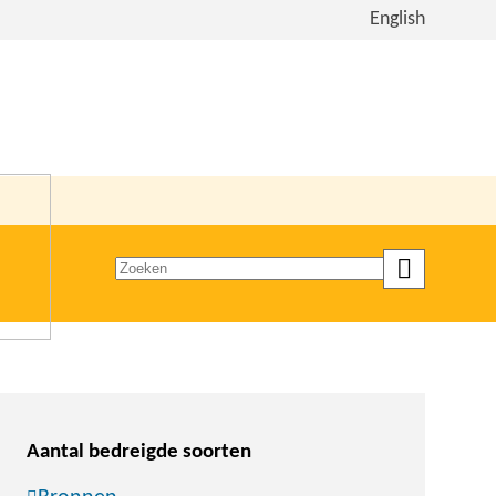
Bekijk
English
de
site
in
het
Engels
Zoeken
op
trefwoord
Aantal bedreigde soorten