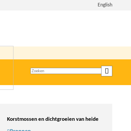
Bekijk
English
de
site
in
het
Engels
Zoeken
op
trefwoord
Korstmossen en dichtgroeien van heide