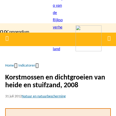
Overslaan
en
naar
de
CLO
Compendium
inhoud
Home
Men
gaan
|
voor de
Leefomgeving
Home
Indicatoren
Kruimelpad
Korstmossen en dichtgroeien van
heide en stuifzand, 2008
31 juli 2012
Natuur en natuurbescherming