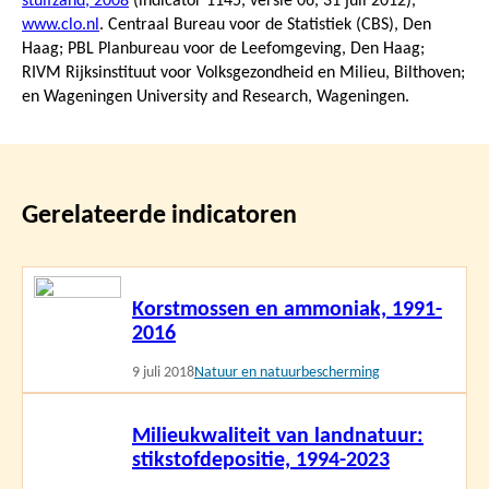
stuifzand, 2008
(indicator 1145, versie 06,
31 juli 2012
),
www.clo.nl
. Centraal Bureau voor de Statistiek (CBS), Den
Haag; PBL Planbureau voor de Leefomgeving, Den Haag;
RIVM Rijksinstituut voor Volksgezondheid en Milieu, Bilthoven;
en Wageningen University and Research, Wageningen.
Gerelateerde indicatoren
Lees
Korstmossen en ammoniak, 1991-
meer
2016
9 juli 2018
Natuur en natuurbescherming
Lees
Milieukwaliteit van landnatuur:
meer
stikstofdepositie, 1994-2023