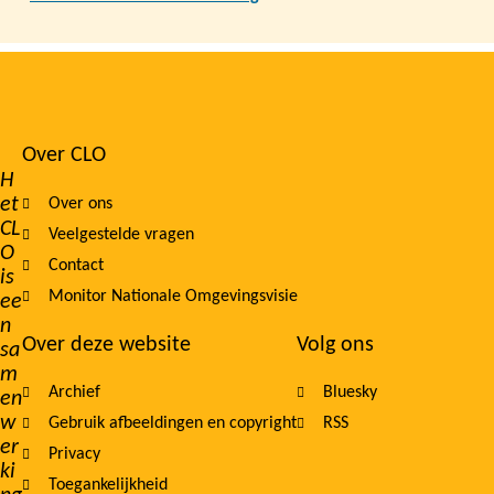
Over CLO
Footer
H
et
Over ons
navigation
CL
Veelgestelde vragen
O
Contact
is
Monitor Nationale Omgevingsvisie
ee
n
Over deze website
Volg ons
sa
m
Archief
Bluesky
en
w
Gebruik afbeeldingen en copyright
RSS
er
Privacy
ki
Toegankelijkheid