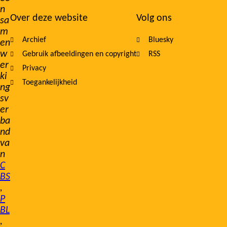
n
Over deze website
Volg ons
sa
m
Archief
Bluesky
en
w
Gebruik afbeeldingen en copyright
RSS
er
Privacy
ki
Toegankelijkheid
ng
sv
er
ba
nd
va
n
C
BS
,
P
BL
,