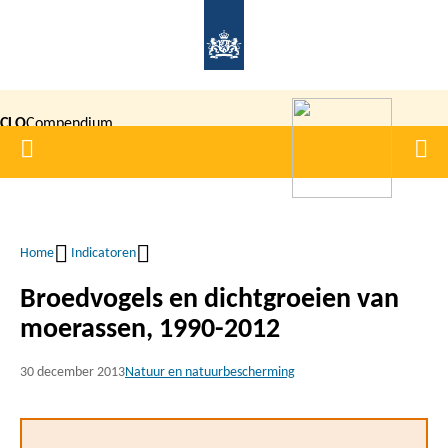
Overslaan
en
naar
de
CLO
Compendium
inhoud
Home
Men
gaan
|
voor de
Leefomgeving
Home
Indicatoren
Kruimelpad
Broedvogels en dichtgroeien van
moerassen, 1990-2012
30 december 2013
Natuur en natuurbescherming