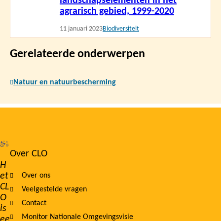
landschapselementen in het
agrarisch gebied, 1999-2020
11 januari 2023
Biodiversiteit
Gerelateerde onderwerpen
Natuur en natuurbescherming
Over CLO
Footer
H
et
Over ons
navigation
CL
Veelgestelde vragen
O
Contact
is
Monitor Nationale Omgevingsvisie
ee