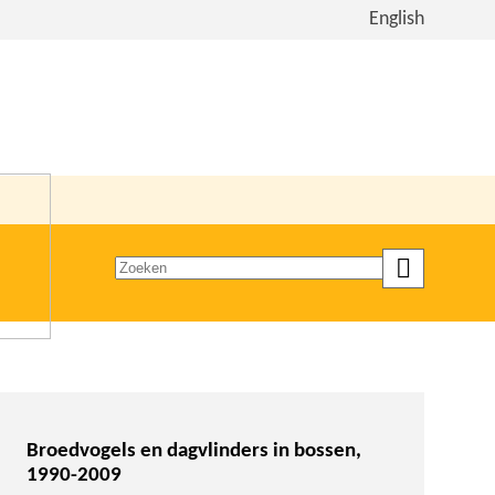
Bekijk
English
de
site
in
het
Engels
Zoeken
op
trefwoord
Broedvogels en dagvlinders in bossen,
1990-2009