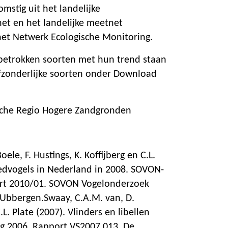
omstig uit het landelijke
t en het landelijke meetnet
het Netwerk Ecologische Monitoring.
betrokken soorten met hun trend staan
fzonderlijke soorten onder Download
sche Regio Hogere Zandgronden
Boele, F. Hustings, K. Koffijberg en C.L.
oedvogels in Nederland in 2008. SOVON-
rt 2010/01. SOVON Vogelonderzoek
Ubbergen.Swaay, C.A.M. van, D.
L. Plate (2007). Vlinders en libellen
lag 2006. Rapport VS2007.013. De