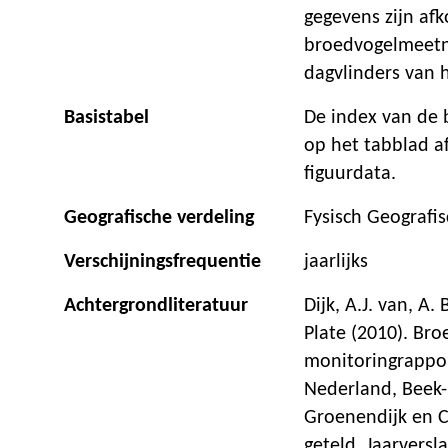
gegevens zijn afk
broedvogelmeetne
dagvlinders van 
Basistabel
De index van de 
op het tabblad a
figuurdata.
Geografische verdeling
Fysisch Geografi
Verschijningsfrequentie
jaarlijks
Achtergrondliteratuur
Dijk, A.J. van, A. 
Plate (2010). Br
monitoringrappo
Nederland, Beek-
Groenendijk en C.
geteld. Jaarvers