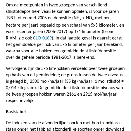
Om de meetpunten in twee groepen van verschillend
stikstofdepositie-niveau te kunnen opdelen, is voor de jaren
1981 tot en met 2005 de depositie (NH
+ NO
mol per
x
y
hectare per jaar) bepaald op een schaal van 5x5 kilometer, en
voor recenter jaren (2006-2017) op 1x1 kilometer (bron:
RIVM; zie ook
CLO-0189
). In dat laatste geval is daaruit eerst
het gemiddelde per hok van 5x5 kilometer per jaar berekend,
waarna voor alle hokken een gemiddelde stikstofdepositie
over de gehele periode 1981-2017 is berekend.
Vervolgens zijn de 5x5 km-hokken verdeeld over twee groepen
op basis van dit gemiddelde; de grens tussen de twee niveaus
is gelegd bij 2500 mol/ha/jaar (35 kg/ha/jaar; 1 mol stikstof =
0,014 kilogram). De gemiddelde stikstofdepositie-niveaus van
de twee groepen hokken waren 2161 en 2915 mol/ha/jaar,
respectievelijk.
Basistabel
De indexen van de afzonderlijke soorten met hun trendklasse
staan onder het tabblad afzonderlijke soorten onder download