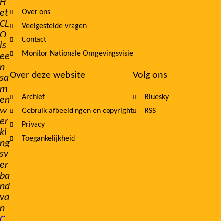
H
et
Over ons
navigation
CL
Veelgestelde vragen
O
Contact
is
Monitor Nationale Omgevingsvisie
ee
n
Over deze website
Volg ons
sa
m
Archief
Bluesky
en
w
Gebruik afbeeldingen en copyright
RSS
er
Privacy
ki
Toegankelijkheid
ng
sv
er
ba
nd
va
n
C