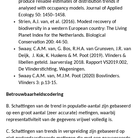
produce reliable estimates of distribution trends if
analysed with occupancy models. Journal of Applied
Ecology 50: 1450–1458.
Strien, A.J. van, et al. (2016). Modest recovery of
biodiversity in a western European country: The Living
Planet Index for the Netherlands. Biological
Conservation 200: 44-50.
Swaay, C.A.M. van, G. Bos, R.H.A. van Grunsven, J.R. van
Deijk, J. Kok, K. Huskens & M. Poot (2019). Vlinders &
libellen geteld. Jaarverslag 2018. Rapport VS2019.002,
De Vlinderstichting, Wageningen.
Swaay C.A.M. van, M.J.M. Poot (2020) Bosvlinders.
Vlinders 3: p.13-15.
Betrouwbaarheidscodering
B. Schattingen van de trend in populatie-aantal zijn gebaseerd
op een groot aantal (zeer accurate) metingen, waarbij
representativiteit van de gegevens vrijwel volledig is.
C. Schattingen van trends in verspreiding zijn gebaseerd op