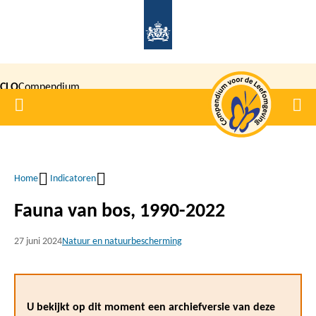
Overslaan
en
naar
de
CLO
Compendium
inhoud
Home
Men
gaan
|
voor de
Leefomgeving
Home
Indicatoren
Kruimelpad
Fauna van bos, 1990-2022
27 juni 2024
Natuur en natuurbescherming
U bekijkt op dit moment een archiefversie van deze