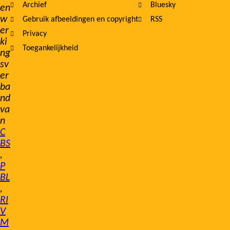
Archief
Bluesky
en
w
Gebruik afbeeldingen en copyright
RSS
er
Privacy
ki
Toegankelijkheid
ng
sv
er
ba
nd
va
n
C
BS
,
P
BL
,
RI
V
M