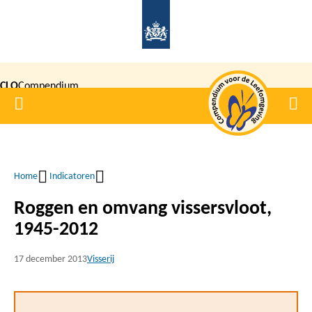
Overslaan
en
naar
de
CLO
Compendium
inhoud
Home
Men
gaan
|
voor de
Leefomgeving
Home
Indicatoren
Kruimelpad
Roggen en omvang vissersvloot,
1945-2012
17 december 2013
Visserij