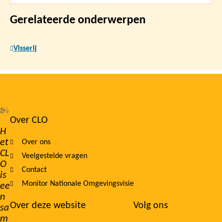
Gerelateerde onderwerpen
Visserij
Over CLO
Footer
H
et
Over ons
navigation
CL
Veelgestelde vragen
O
Contact
is
Monitor Nationale Omgevingsvisie
ee
n
Over deze website
Volg ons
sa
m