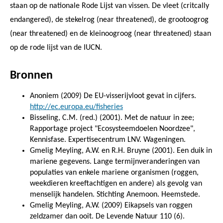
staan op de nationale Rode Lijst van vissen. De vleet (critcally
endangered), de stekelrog (near threatened), de grootoogrog
(near threatened) en de kleinoogroog (near threatened) staan
op de rode lijst van de IUCN.
Bronnen
Anoniem (2009) De EU-visserijvloot gevat in cijfers.
http://ec.europa.eu/fisheries
Bisseling, C.M. (red.) (2001). Met de natuur in zee;
Rapportage project "Ecosysteemdoelen Noordzee",
Kennisfase. Expertisecentrum LNV. Wageningen.
Gmelig Meyling, A.W. en R.H. Bruyne (2001). Een duik in
mariene gegevens. Lange termijnveranderingen van
populaties van enkele mariene organismen (roggen,
weekdieren kreeftachtigen en andere) als gevolg van
menselijk handelen. Stichting Anemoon. Heemstede.
Gmelig Meyling, A.W. (2009) Eikapsels van roggen
zeldzamer dan ooit. De Levende Natuur 110 (6).