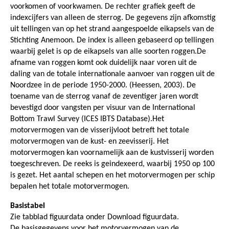
voorkomen of voorkwamen. De rechter grafiek geeft de
indexcijfers van alleen de sterrog. De gegevens zijn afkomstig
uit tellingen van op het strand aangespoelde eikapsels van de
Stichting Anemoon. De index is alleen gebaseerd op tellingen
waarbij gelet is op de eikapsels van alle soorten roggen.De
afname van roggen komt ook duidelijk naar voren uit de
daling van de totale internationale aanvoer van roggen uit de
Noordzee in de periode 1950-2000. (Heessen, 2003). De
toename van de sterrog vanaf de zeventiger jaren wordt
bevestigd door vangsten per visuur van de International
Bottom Trawl Survey (ICES IBTS Database).Het
motorvermogen van de visserijvloot betreft het totale
motorvermogen van de kust- en zeevisserij. Het
motorvermogen kan voornamelijk aan de kustvisserij worden
toegeschreven. De reeks is geindexeerd, waarbij 1950 op 100
is gezet. Het aantal schepen en het motorvermogen per schip
bepalen het totale motorvermogen.
Basistabel
Zie tabblad figuurdata onder Download figuurdata.
De basisgegevens voor het motorvermogen van de