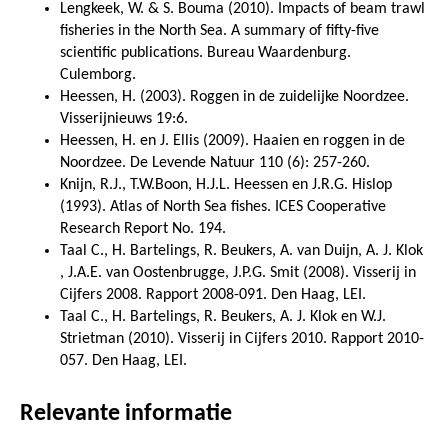
Lengkeek, W. & S. Bouma (2010). Impacts of beam trawl
fisheries in the North Sea. A summary of fifty-five
scientific publications. Bureau Waardenburg.
Culemborg.
Heessen, H. (2003). Roggen in de zuidelijke Noordzee.
Visserijnieuws 19:6.
Heessen, H. en J. Ellis (2009). Haaien en roggen in de
Noordzee. De Levende Natuur 110 (6): 257-260.
Knijn, R.J., T.W.Boon, H.J.L. Heessen en J.R.G. Hislop
(1993). Atlas of North Sea fishes. ICES Cooperative
Research Report No. 194.
Taal C., H. Bartelings, R. Beukers, A. van Duijn, A. J. Klok
, J.A.E. van Oostenbrugge, J.P.G. Smit (2008). Visserij in
Cijfers 2008. Rapport 2008-091. Den Haag, LEI.
Taal C., H. Bartelings, R. Beukers, A. J. Klok en W.J.
Strietman (2010). Visserij in Cijfers 2010. Rapport 2010-
057. Den Haag, LEI.
Relevante informatie