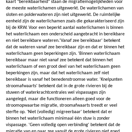
kaart "bereikbaarheid" staan de migratiemogelijkheden voor
de meeste waterlichamen uitgewerkt. De waterlichamen van
sloten en polderwateren zijn niet uitgewerkt. De ruimtelijke
eenheid zijn de waterlichamen zoals die gekarakteriseerd zijn
bij de KRW. Voor een beperkt aantal waterlichamen is binnen
het waterlichaam een onderscheid aangebracht in bereikbare
en niet bereikbare wateren.'Vanaf zee bereikbaar' betekent
dat de wateren vanaf zee bereikbaar zijn en dat er binnen het
waterlichaam geen beperkingen zijn. 'Binnen waterlichaam
bereikbaar maar niet vanaf zee betekent dat binnen het
waterlichaam of een groot deel van het waterlichaam geen
beperkingen zijn, maar dat het waterlichaam zelf niet
bereikbaar is vanaf het benedenstroomse water. 'Knelpunten
stroomafwaarts' betekent dat in de grote rivieren bij de
stuwen of waterkrachtcentrales wel vispassages zijn
aangelegd, maar die functioneren alleen goed voor de
stroomopwaartse migratie, stroomafwaarts treedt er veel
sterfte op. 'Niet (volledig) migreerbaar' betekent dat er
binnen het waterlichaam minimaal één stuw is zonder
vispassage. 'Geen volledig open verbinding' betekent dat de
migratie van en naar zee vanuit de grote rivieren niet goed