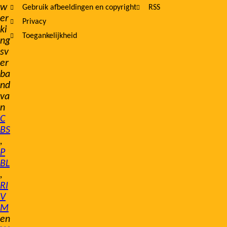
w
Gebruik afbeeldingen en copyright
RSS
er
Privacy
ki
Toegankelijkheid
ng
sv
er
ba
nd
va
n
C
BS
,
P
BL
,
RI
V
M
en