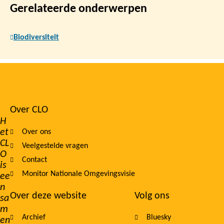
Gerelateerde onderwerpen
Biodiversiteit
Over CLO
Footer
H
et
Over ons
navigation
CL
Veelgestelde vragen
O
Contact
is
Monitor Nationale Omgevingsvisie
ee
n
Over deze website
Volg ons
sa
m
Archief
Bluesky
en