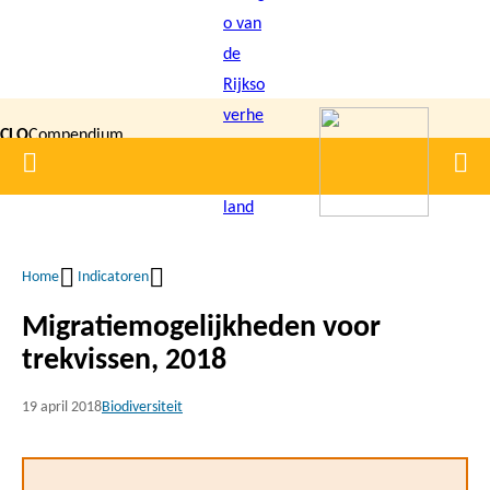
Overslaan
en
naar
de
CLO
Compendium
inhoud
Home
Men
gaan
|
voor de
Leefomgeving
Home
Indicatoren
Kruimelpad
Migratiemogelijkheden voor
trekvissen, 2018
19 april 2018
Biodiversiteit