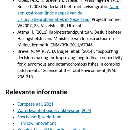
Kroes, M.J., N. Brevé, F.T. Vriese, H. Wanningen en A.D.
Buijse (2008) Nederland leeft met ...vismigratie.
Naar
een gestroomlijnde aanpak van de
vismigratieproblematiek in Nederland
. Projectnummer
VA2007_33, Visadvies BB, Utrecht.
Atsma, J. (2011) Kabinetsstandpunt t.a.v. Besluit beheer
Haringvlietsluizen. Ministerie van Infrastructuur en
Milieu, kenmerk IENM/BSK-2011/67346.
Brevé, N. W. P., A. D. Buijse, et al. (2014). "Supporting
decision-making for improving longitudinal connectivity
for diadromous and potamodromous fishes in complex
catchments." Science of the Total Environment(496):
206-218.
Relevante informatie
Europese aal, 2021
Waterkwaliteit oppervlaktewater, 2024
Sportvisserij Nederland
FishFlow innovations
Benelux-beschikking vrije vismigratie