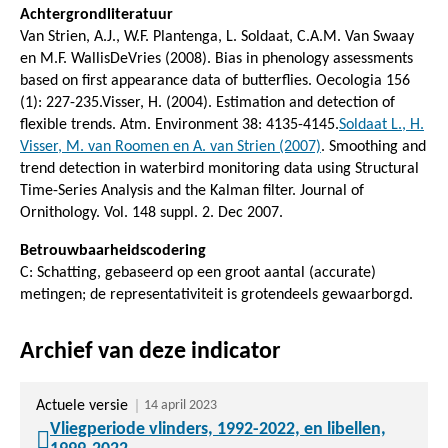
Achtergrondliteratuur
Van Strien, A.J., W.F. Plantenga, L. Soldaat, C.A.M. Van Swaay
en M.F. WallisDeVries (2008). Bias in phenology assessments
based on first appearance data of butterflies. Oecologia 156
(1): 227-235.Visser, H. (2004). Estimation and detection of
flexible trends. Atm. Environment 38: 4135-4145.
Soldaat L., H.
Visser, M. van Roomen en A. van Strien (2007)
. Smoothing and
trend detection in waterbird monitoring data using Structural
Time-Series Analysis and the Kalman filter. Journal of
Ornithology. Vol. 148 suppl. 2. Dec 2007.
Betrouwbaarheidscodering
C: Schatting, gebaseerd op een groot aantal (accurate)
metingen; de representativiteit is grotendeels gewaarborgd.
Archief van deze indicator
Actuele versie
14 april 2023
Vliegperiode vlinders, 1992-2022, en libellen,