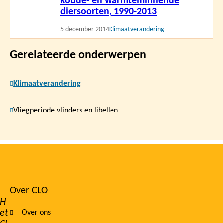
koude- en warmteminnende
diersoorten, 1990-2013
5 december 2014
Klimaatverandering
Gerelateerde onderwerpen
Klimaatverandering
Vliegperiode vlinders en libellen
Over CLO
Footer
H
et
Over ons
navigation