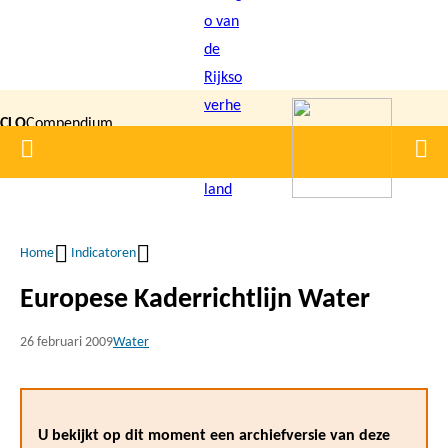
Overslaan
en
naar
de
CLO
Compendium
inhoud
Home
Men
gaan
|
voor de
Leefomgeving
Home
Indicatoren
Kruimelpad
Europese Kaderrichtlijn Water
26 februari 2009
Water
U bekijkt op dit moment een archiefversie van deze