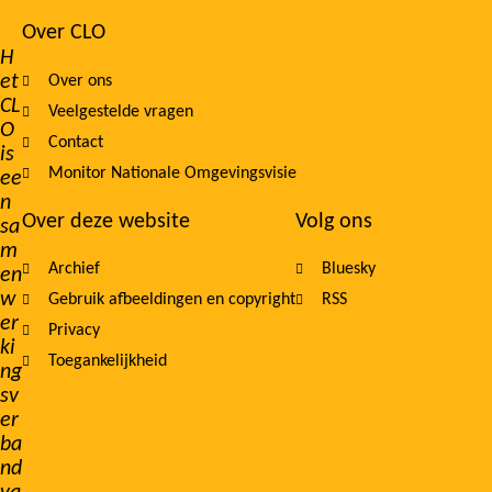
Over CLO
Footer
H
et
Over ons
navigation
CL
Veelgestelde vragen
O
Contact
is
Monitor Nationale Omgevingsvisie
ee
n
Over deze website
Volg ons
sa
m
Archief
Bluesky
en
w
Gebruik afbeeldingen en copyright
RSS
er
Privacy
ki
Toegankelijkheid
ng
sv
er
ba
nd