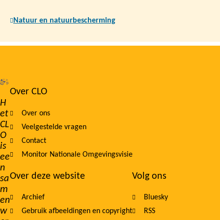
Natuur en natuurbescherming
Over CLO
Footer
H
et
Over ons
navigation
CL
Veelgestelde vragen
O
Contact
is
Monitor Nationale Omgevingsvisie
ee
n
Over deze website
Volg ons
sa
m
Archief
Bluesky
en
w
Gebruik afbeeldingen en copyright
RSS