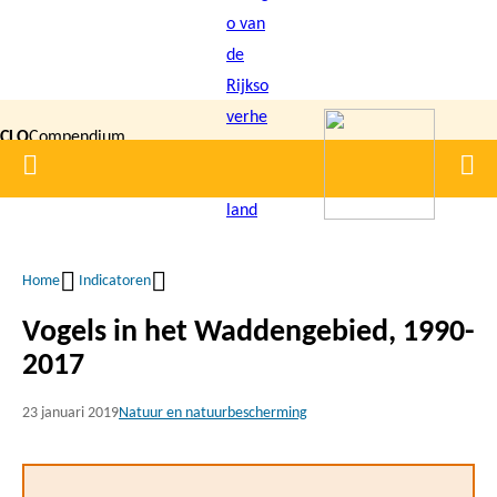
Overslaan
en
naar
de
CLO
Compendium
inhoud
Home
Men
gaan
|
voor de
Leefomgeving
Home
Indicatoren
Kruimelpad
Vogels in het Waddengebied, 1990-
2017
23 januari 2019
Natuur en natuurbescherming