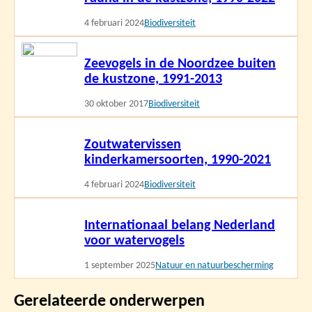
meer
4 februari 2024
Biodiversiteit
Lees
Zeevogels in de Noordzee buiten
meer
de kustzone, 1991-2013
30 oktober 2017
Biodiversiteit
Lees
Zoutwatervissen
meer
kinderkamersoorten, 1990-2021
4 februari 2024
Biodiversiteit
Lees
Internationaal belang Nederland
meer
voor watervogels
1 september 2025
Natuur en natuurbescherming
Gerelateerde onderwerpen