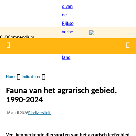
Overslaan
en
naar
de
CLO
Compendium
inhoud
Home
Men
gaan
|
voor de
Leefomgeving
Home
Indicatoren
Kruimelpad
Fauna van het agrarisch gebied,
1990-2024
16 april 2026
Biodiversiteit
Veel kenmerkende diersoorten van het agrarisch leefgebied