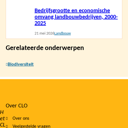
Lees
Bedrijfsgrootte en economische
meer
omvang landbouwbedrijven, 2000-
2025
21 mei 2026
Landbouw
Gerelateerde onderwerpen
Biodiversiteit
Over CLO
Footer
H
et
Over ons
navigation
CL
Veelgestelde vragen