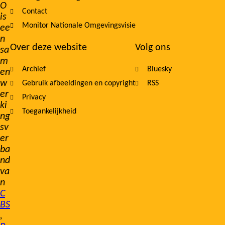
O
Contact
is
Monitor Nationale Omgevingsvisie
ee
n
Over deze website
Volg ons
sa
m
Archief
Bluesky
en
w
Gebruik afbeeldingen en copyright
RSS
er
Privacy
ki
Toegankelijkheid
ng
sv
er
ba
nd
va
n
C
BS
,