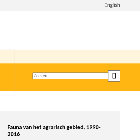
Bekijk
English
de
site
in
het
Engels
Zoeken
op
trefwoord
Fauna van het agrarisch gebied, 1990-
2016