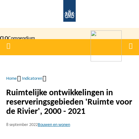
Overslaan
en
naar
de
CLO
Compendium
inhoud
Home
Men
gaan
|
voor de
Leefomgeving
Home
Indicatoren
Kruimelpad
Ruimtelijke ontwikkelingen in
reserveringsgebieden 'Ruimte voor
de Rivier', 2000 - 2021
8 september 2022
Bouwen en wonen