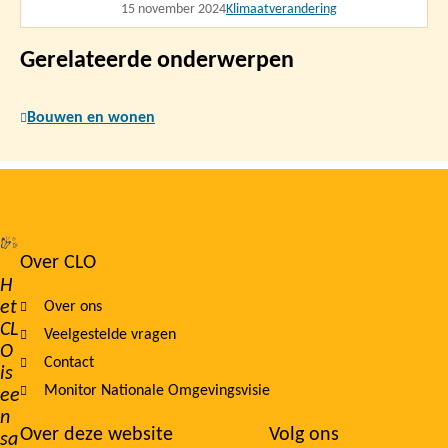
15 november 2024
Klimaatverandering
Gerelateerde onderwerpen
Bouwen en wonen
Over CLO
Footer
H
et
Over ons
navigation
CL
Veelgestelde vragen
O
Contact
is
Monitor Nationale Omgevingsvisie
ee
n
Over deze website
Volg ons
sa