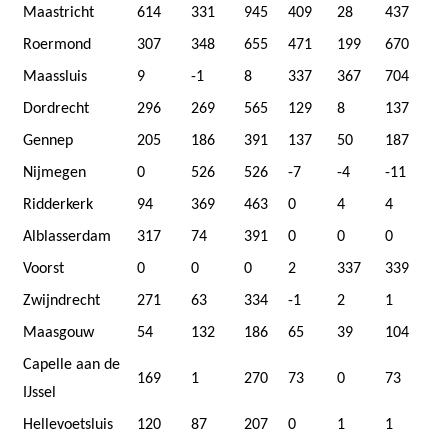
Maastricht
614
331
945
409
28
437
Roermond
307
348
655
471
199
670
Maassluis
9
-1
8
337
367
704
Dordrecht
296
269
565
129
8
137
Gennep
205
186
391
137
50
187
Nijmegen
0
526
526
-7
-4
-11
Ridderkerk
94
369
463
0
4
4
Alblasserdam
317
74
391
0
0
0
Voorst
0
0
0
2
337
339
Zwijndrecht
271
63
334
-1
2
1
Maasgouw
54
132
186
65
39
104
Capelle aan de
169
1
270
73
0
73
IJssel
Hellevoetsluis
120
87
207
0
1
1