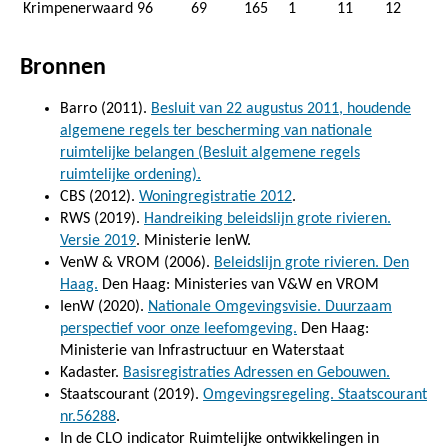
Krimpenerwaard
96
69
165
1
11
12
Bronnen
Barro (2011).
Besluit van 22 augustus 2011, houdende
algemene regels ter bescherming van nationale
ruimtelijke belangen (Besluit algemene regels
ruimtelijke ordening).
CBS (2012).
Woningregistratie 2012
.
RWS (2019).
Handreiking beleidslijn grote rivieren.
Versie 2019
. Ministerie IenW.
VenW & VROM (2006).
Beleidslijn grote rivieren. Den
Haag.
Den Haag: Ministeries van V&W en VROM
IenW (2020).
Nationale Omgevingsvisie. Duurzaam
perspectief voor onze leefomgeving.
Den Haag:
Ministerie van Infrastructuur en Waterstaat
Kadaster.
Basisregistraties Adressen en Gebouwen.
Staatscourant (2019).
Omgevingsregeling. Staatscourant
nr.56288
.
In de CLO indicator Ruimtelijke ontwikkelingen in