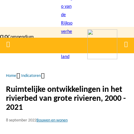
Overslaan
en
naar
de
CLO
Compendium
inhoud
Home
Men
gaan
|
voor de
Leefomgeving
Home
Indicatoren
Kruimelpad
Ruimtelijke ontwikkelingen in het
rivierbed van grote rivieren, 2000 -
2021
8 september 2022
Bouwen en wonen