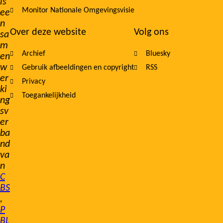
is
Monitor Nationale Omgevingsvisie
ee
n
Over deze website
Volg ons
sa
m
Archief
Bluesky
en
w
Gebruik afbeeldingen en copyright
RSS
er
Privacy
ki
Toegankelijkheid
ng
sv
er
ba
nd
va
n
C
BS
,
P
BL