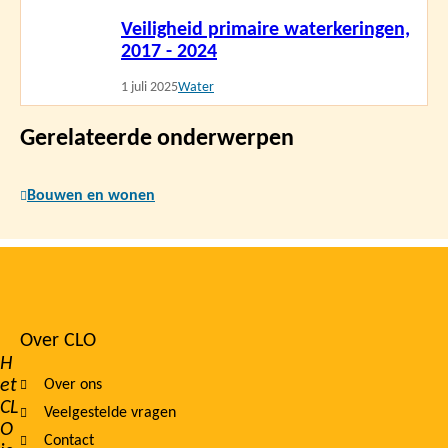
Lees
Veiligheid primaire waterkeringen,
meer
2017 - 2024
1 juli 2025
Water
Gerelateerde onderwerpen
Bouwen en wonen
Over CLO
Footer
H
et
Over ons
navigation
CL
Veelgestelde vragen
O
Contact