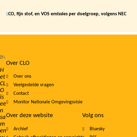
CO, fijn stof, en VOS emissies per doelgroep, volgens NEC
Over CLO
Footer
H
et
Over ons
navigation
CL
Veelgestelde vragen
O
Contact
is
Monitor Nationale Omgevingsvisie
ee
n
Over deze website
Volg ons
sa
m
Archief
Bluesky
en