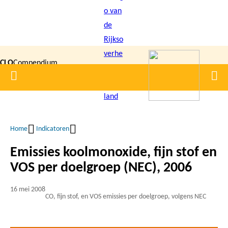
Overslaan
en
naar
de
CLO
Compendium
inhoud
Home
Men
gaan
|
voor de
Leefomgeving
Home
Indicatoren
Kruimelpad
Emissies koolmonoxide, fijn stof en
VOS per doelgroep (NEC), 2006
16 mei 2008
CO, fijn stof, en VOS emissies per doelgroep, volgens NEC