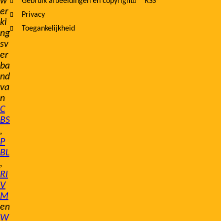
w
Gebruik afbeeldingen en copyright
RSS
er
Privacy
ki
Toegankelijkheid
ng
sv
er
ba
nd
va
n
C
BS
,
P
BL
,
RI
V
M
en
W