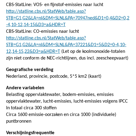
CBS-StatLine: VOS- en fijnstof-emissies naar lucht
http://statline.cbs.nl/StatWeb/table.asp?
STB=G1,G2&LA=nl&DM=SLNL&PA=70947ned&D1=0,4&D2=0,2
-4,10-12,14-15&D3=a&HDR=T
CBS-StatLine: CO-emissies naar lucht
http://statline.cbs.nl/StatWeb/table.asp?
STB=G1,G2&LA=nl&DM=SLNL&PA=37221&D1=5&D2=0-4,10-
12,14-15,22&D3=a&HDR=T
(Let op de koolmonoxide-totalen
zijn niet conform de NEC-richtlijnen, dus incl. zeescheepvaart)
Geografische verdeling
Nederland, provincie, postcode, 5*5 km2 (kaart)
Andere variabelen
Belasting oppervlaktewater, bodem-emissies, emissies
oppervlaktewater, lucht-emissies, lucht-emissies volgens IPCC
In totaal circa 300 stoffen
Circa 1600 emissie-oorzaken en circa 1000 (individuele)
puntbronnen
Verschijningsfrequentie