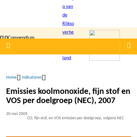
Overslaan
en
naar
de
CLO
Compendium
inhoud
Home
Men
gaan
|
voor de
Leefomgeving
Home
Indicatoren
Kruimelpad
Emissies koolmonoxide, fijn stof en
VOS per doelgroep (NEC), 2007
20 mei 2009
CO, fijn stof, en VOS emissies per doelgroep, volgens NEC