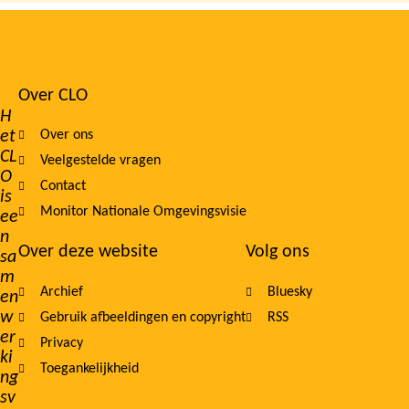
Over CLO
Footer
H
et
Over ons
navigation
CL
Veelgestelde vragen
O
Contact
is
Monitor Nationale Omgevingsvisie
ee
n
Over deze website
Volg ons
sa
m
Archief
Bluesky
en
w
Gebruik afbeeldingen en copyright
RSS
er
Privacy
ki
Toegankelijkheid
ng
sv