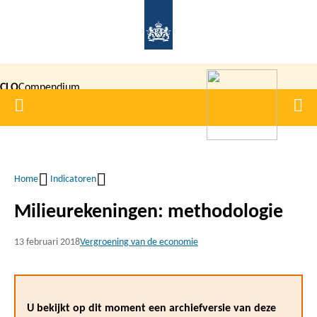
Overslaan
en
naar
de
CLO
Compendium
inhoud
Home
Men
gaan
|
voor de
Leefomgeving
Home
Indicatoren
Kruimelpad
Milieurekeningen: methodologie
13 februari 2018
Vergroening van de economie
U bekijkt op dit moment een archiefversie van deze