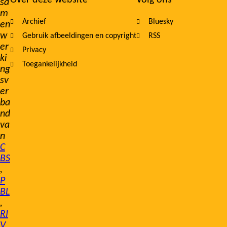
sa
m
Archief
Bluesky
en
w
Gebruik afbeeldingen en copyright
RSS
er
Privacy
ki
Toegankelijkheid
ng
sv
er
ba
nd
va
n
C
BS
,
P
BL
,
RI
V