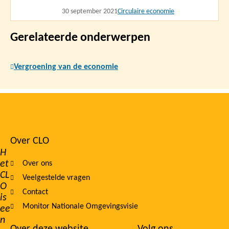
30 september 2021
Circulaire economie
Gerelateerde onderwerpen
Vergroening van de economie
Over CLO
Footer
H
et
Over ons
navigation
CL
Veelgestelde vragen
O
Contact
is
Monitor Nationale Omgevingsvisie
ee
n
Over deze website
Volg ons