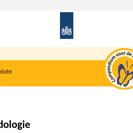
licht
dologie