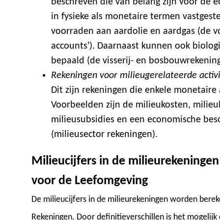
beschreven die van belang zijn voor de
in fysieke als monetaire termen vastgest
voorraden aan aardolie en aardgas (de v
accounts'). Daarnaast kunnen ook biolog
bepaald (de visserij- en bosbouwrekenin
Rekeningen voor milieugerelateerde activi
Dit zijn rekeningen die enkele monetaire
Voorbeelden zijn de milieukosten, milieu
milieusubsidies en een economische besc
(milieusector rekeningen).
Milieucijfers in de milieurekening
voor de Leefomgeving
De milieucijfers in de milieurekeningen worden berek
Rekeningen. Door definitieverschillen is het mogelijk 