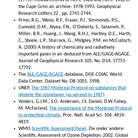
the Cape Grim air archive: 1978-1993. Geophysical
Research Letters 22 , pp. 2741-2744.
Prinn, R.G., Weiss, R.F., Fraser, P.J., Simmonds, P.G.,
Cunnold, D.M., Alyea, F.N., O'Doherty, S., Salameh, P.,
Miller, B.R., Huang, J., Wang, R.H.J., Hartley, D.E., Harth,
C., Steele, L.P., Sturrock, G., Midgley, P.M. en McCulloch,
A. (2000) A history of chemically and radiatively
important gases in air deduced from ALE/GAGE/AGAGE.
Journal of Geophysical Research 105, No. D14, 17751-
17792.
The
ALE/GAGE/AGAGE
database, DOE-CDIAC World
Data Center, Dataset No. DB-1001, 1998.
UNEP.
The 1987 Montreal Protocol on substances that
deplete the ozonelayer (as agreed in 1987)
.
Velders, G.J.M., S.O. Andersen, J.S. Daniel, D.W. Fahey,
M. McFarland,
The importance of the Montreal Protocol
in protecting climate
, Proc. Natl. Acad Sci. 104, 4814-
4819.
WMO
Scientific Assessment Panel
. Zie onder andere:
Scientific Assessment of Ozone Depletion: 2002. Global