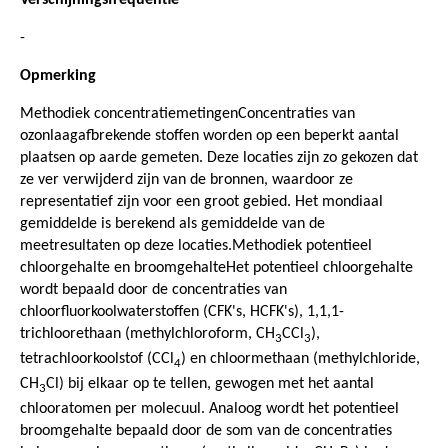
-
Opmerking
Methodiek concentratiemetingenConcentraties van
ozonlaagafbrekende stoffen worden op een beperkt aantal
plaatsen op aarde gemeten. Deze locaties zijn zo gekozen dat
ze ver verwijderd zijn van de bronnen, waardoor ze
representatief zijn voor een groot gebied. Het mondiaal
gemiddelde is berekend als gemiddelde van de
meetresultaten op deze locaties.Methodiek potentieel
chloorgehalte en broomgehalteHet potentieel chloorgehalte
wordt bepaald door de concentraties van
chloorfluorkoolwaterstoffen (CFK's, HCFK's), 1,1,1-
trichloorethaan (methylchloroform, CH
CCl
),
3
3
tetrachloorkoolstof (CCl
) en chloormethaan (methylchloride,
4
CH
Cl) bij elkaar op te tellen, gewogen met het aantal
3
chlooratomen per molecuul. Analoog wordt het potentieel
broomgehalte bepaald door de som van de concentraties