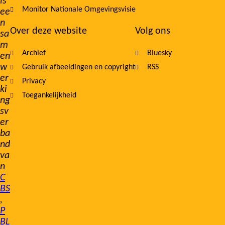
is
Monitor Nationale Omgevingsvisie
ee
n
Over deze website
Volg ons
sa
m
Archief
Bluesky
en
w
Gebruik afbeeldingen en copyright
RSS
er
Privacy
ki
Toegankelijkheid
ng
sv
er
ba
nd
va
n
C
BS
,
P
BL