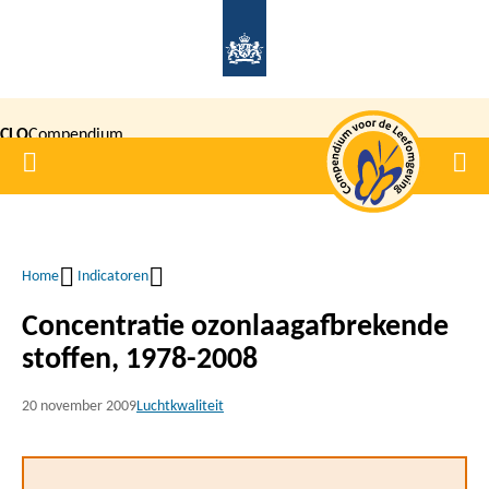
Overslaan
en
naar
de
CLO
Compendium
inhoud
Home
Men
gaan
|
voor de
Leefomgeving
Home
Indicatoren
Kruimelpad
Concentratie ozonlaagafbrekende
stoffen, 1978-2008
20 november 2009
Luchtkwaliteit