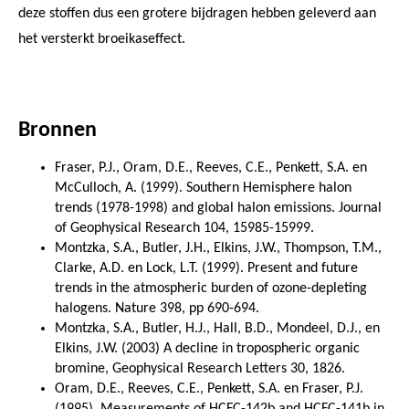
deze stoffen dus een grotere bijdragen hebben geleverd aan
het versterkt broeikaseffect.
Bronnen
Fraser, P.J., Oram, D.E., Reeves, C.E., Penkett, S.A. en
McCulloch, A. (1999). Southern Hemisphere halon
trends (1978-1998) and global halon emissions. Journal
of Geophysical Research 104, 15985-15999.
Montzka, S.A., Butler, J.H., Elkins, J.W., Thompson, T.M.,
Clarke, A.D. en Lock, L.T. (1999). Present and future
trends in the atmospheric burden of ozone-depleting
halogens. Nature 398, pp 690-694.
Montzka, S.A., Butler, H.J., Hall, B.D., Mondeel, D.J., en
Elkins, J.W. (2003) A decline in tropospheric organic
bromine, Geophysical Research Letters 30, 1826.
Oram, D.E., Reeves, C.E., Penkett, S.A. en Fraser, P.J.
(1995). Measurements of HCFC-142b and HCFC-141b in