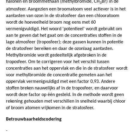
halonen en broommethaan (methylbromide, CH
Br) in de
3
atmosfeer. Aangezien een broomatoom veel actiever is in het
aantasten van ozon in de stratosfeer dan een chlooratoom
wordt de hoeveelheid broom nog eens met 60
vermenigvuldigd. Het woord 'potentieel' wordt gebruikt om
aan te geven dat het gaat om de concentraties stoffen in de
lage atmosfeer (troposfeer); deze gassen kunnen in potentie
de stratosfeer bereiken en daar de ozonlaag aantasten.
Methylbromide wordt gedeeltelijk afgebroken in de
troposfeer. Om te corrigeren voor het verschil tussen
concentraties aan het oppervlak en die in de stratosfeer wordt
voor methylbromide de concentratie gemeten aan het
oppervlak vermenigvuldigd met een factor 0,93. Andere
stoffen breken nauwelijks af in de troposfeer, en daarvoor
wordt deze factor op één gesteld. In de methode wordt geen
rekening gehouden met verschillen in snelheid waarbij chloor
of broom atomen vrijkomen in de stratosfeer.
Betrouwbaarheidscodering
-