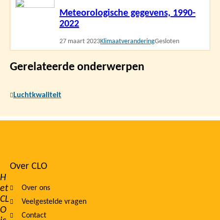
Lees
Meteorologische gegevens, 1990-
meer
2022
27 maart 2023
Klimaatverandering
Gesloten
Gerelateerde onderwerpen
Luchtkwaliteit
Over CLO
Footer
H
et
Over ons
navigation
CL
Veelgestelde vragen
O
Contact