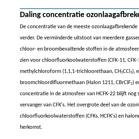
Daling concentratie ozonlaagafbrek
De concentratie van de meeste ozonlaagafbrekende s
verder. De verminderde uitstoot van meerdere gassen
chloor- en broombevattende stoffen in de atmosfeer,
zien voor chloorfluorkoolwaterstoffen (CFK-11, CFK-1
methylchloroform (1,1,1-trichloorethaan, CH
CCl
),
3
3
broomchloordifluormethaan (Halon 1211, CBrClF
) 
2
concentratie in de atmosfeer van HCFK-22 blijft nog s
vervanger van CFK's. Het overgrote deel van de ozon
chloorfluorkoolwaterstoffen (CFKs, HCFK's) en halo
herkomst.