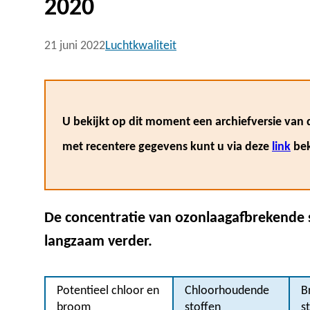
2020
21 juni 2022
Luchtkwaliteit
U bekijkt op dit moment een archiefversie van d
met recentere gegevens kunt u via deze
link
bek
De concentratie van ozonlaagafbrekende s
langzaam verder.
Potentieel chloor en
Chloorhoudende
B
broom
stoffen
s