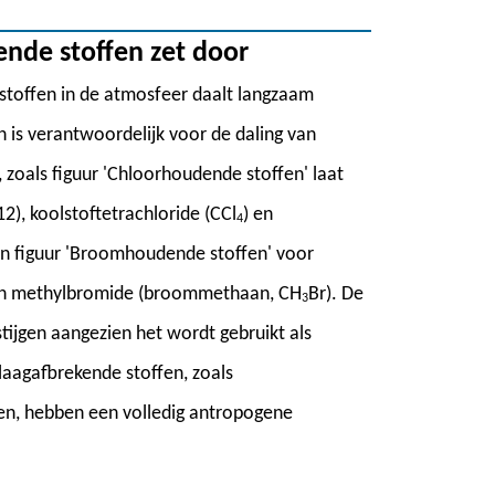
ende stoffen zet door
toffen in de atmosfeer daalt langzaam
 is verantwoordelijk voor de daling van
 zoals figuur 'Chloorhoudende stoffen' laat
2), koolstoftetrachloride (CCl
) en
4
 en figuur 'Broomhoudende stoffen' voor
en methylbromide (broommethaan, CH
Br). De
3
tijgen aangezien het wordt gebruikt als
laagafbrekende stoffen, zoals
nen, hebben een volledig antropogene