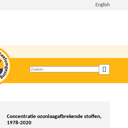
Bekijk
English
de
site
in
het
Engels
Zoeken
op
trefwoord
Concentratie ozonlaagafbrekende stoffen,
1978-2020