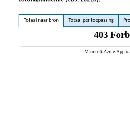
Totaal naar bron
Totaal per toepassing
Pr