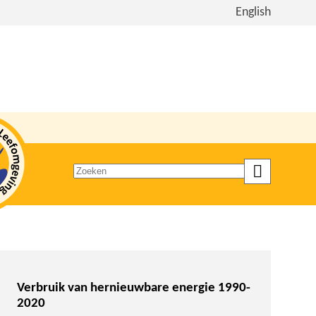
Bekijk
English
de
site
in
het
Engels
Zoeken
op
trefwoord
Verbruik van hernieuwbare energie 1990-
2020