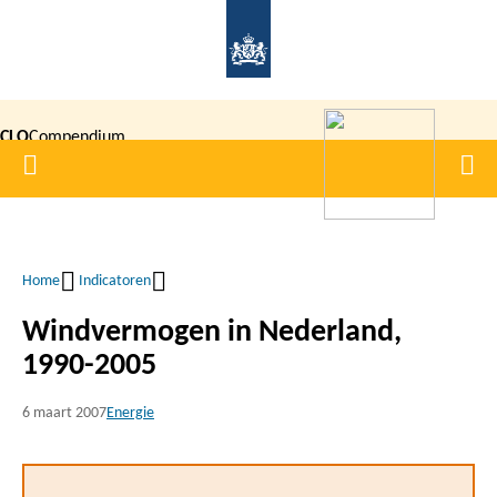
Overslaan
en
naar
de
CLO
Compendium
inhoud
Home
Men
gaan
|
voor de
Leefomgeving
Home
Indicatoren
Kruimelpad
Windvermogen in Nederland,
1990-2005
6 maart 2007
Energie