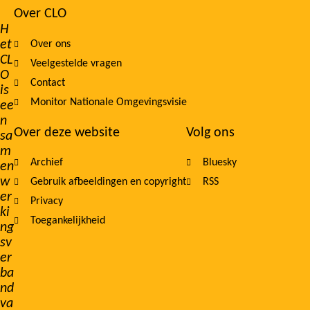
Over CLO
Footer
H
et
Over ons
navigation
CL
Veelgestelde vragen
O
Contact
is
Monitor Nationale Omgevingsvisie
ee
n
Over deze website
Volg ons
sa
m
Archief
Bluesky
en
w
Gebruik afbeeldingen en copyright
RSS
er
Privacy
ki
Toegankelijkheid
ng
sv
er
ba
nd
va