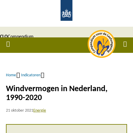
Overslaan
en
naar
de
CLO
Compendium
inhoud
Home
Men
gaan
|
voor de
Leefomgeving
Home
Indicatoren
Kruimelpad
Windvermogen in Nederland,
1990-2020
21 oktober 2021
Energie