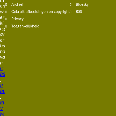
m
Archief
Bluesky
en
w
Gebruik afbeeldingen en copyright
RSS
er
Privacy
ki
Toegankelijkheid
ng
sv
er
ba
nd
va
n
C
BS
,
P
BL
,
RI
V
M