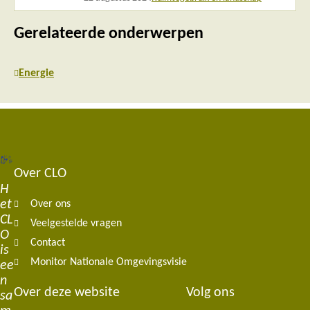
Gerelateerde onderwerpen
Energie
Over CLO
Footer
H
et
Over ons
navigation
CL
Veelgestelde vragen
O
Contact
is
Monitor Nationale Omgevingsvisie
ee
n
Over deze website
Volg ons
sa