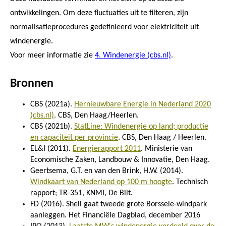
ontwikkelingen. Om deze fluctuaties uit te filteren, zijn
normalisatieprocedures gedefinieerd voor elektriciteit uit
windenergie.
Voor meer informatie zie
4. Windenergie (cbs.nl)
.
Bronnen
CBS (2021a).
Hernieuwbare Energie in Nederland 2020
(cbs.nl)
. CBS, Den Haag/Heerlen.
CBS (2021b).
StatLine: Windenergie op land; productie
en capaciteit per provincie
. CBS, Den Haag / Heerlen.
EL&I (2011).
Energierapport 2011
. Ministerie van
Economische Zaken, Landbouw & Innovatie, Den Haag.
Geertsema, G.T. en van den Brink, H.W. (2014).
Windkaart van Nederland op 100 m hoogte
. Technisch
rapport; TR-351, KNMI, De Bilt.
FD (2016). Shell gaat tweede grote Borssele-windpark
aanleggen. Het Financiële Dagblad, december 2016