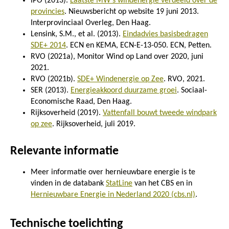
IPO (2013).
Laatste MW's windenergie verdeeld over de
provincies
. Nieuwsbericht op website 19 juni 2013.
Interprovinciaal Overleg, Den Haag.
Lensink, S.M., et al. (2013).
Eindadvies basisbedragen
SDE+ 2014
. ECN en KEMA, ECN-E-13-050. ECN, Petten.
RVO (2021a), Monitor Wind op Land over 2020, juni
2021.
RVO (2021b).
SDE+ Windenergie op Zee
. RVO, 2021.
SER (2013).
Energieakkoord duurzame groei
. Sociaal-
Economische Raad, Den Haag.
Rijksoverheid (2019).
Vattenfall bouwt tweede windpark
op zee
. Rijksoverheid, juli 2019.
Relevante informatie
Meer informatie over hernieuwbare energie is te
vinden in de databank
StatLine
van het CBS en in
Hernieuwbare Energie in Nederland 2020 (cbs.nl)
.
Technische toelichting