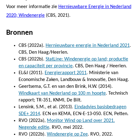
Voor meer informatie zie
Hernieuwbare Energie in Nederland
2020; Windenergie
(CBS, 2021).
Bronnen
CBS (2022a).
Hernieuwbare energie in Nederland 2021
.
CBS, Den Haag/Heerlen.
CBS (2022b).
StatLine: Windenergie op land; productie
en capaciteit per provincie
. CBS, Den Haag / Heerlen.
EL&I (2011).
Energierapport 2011
. Ministerie van
Economische Zaken, Landbouw & Innovatie, Den Haag.
Geertsema, G.T. en van den Brink, H.W. (2014).
Windkaart van Nederland op 100 m hoogte
. Technisch
rapport; TR-351, KNMI, De Bilt.
Lensink, S.M., et al. (2013).
Eindadvies basisbedragen
SDE+ 2014
. ECN en KEMA, ECN-E-13-050. ECN, Petten.
RVO (2022a),
Monitor Wind op Land over 2021.
Negende editie
. RVO, mei 2022.
RVO (2022b).
Windenergie op Zee
. RVO, 2022.