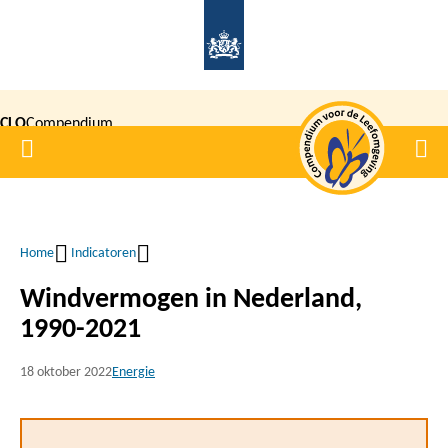
Overslaan
en
naar
de
CLO
Compendium
inhoud
Home
Men
gaan
|
voor de
Leefomgeving
Home
Indicatoren
Kruimelpad
Windvermogen in Nederland,
1990-2021
18 oktober 2022
Energie