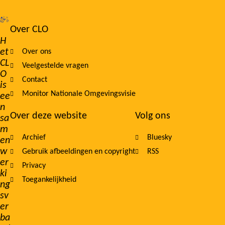
Over CLO
Footer
H
et
Over ons
navigation
CL
Veelgestelde vragen
O
Contact
is
Monitor Nationale Omgevingsvisie
ee
n
Over deze website
Volg ons
sa
m
Archief
Bluesky
en
w
Gebruik afbeeldingen en copyright
RSS
er
Privacy
ki
Toegankelijkheid
ng
sv
er
ba