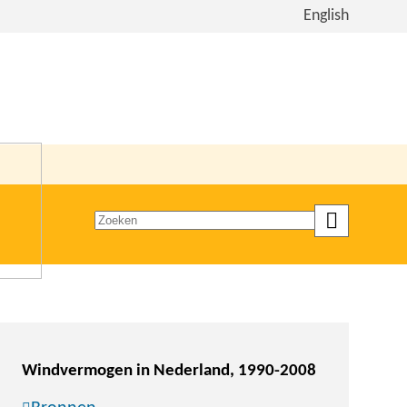
Bekijk
English
de
site
in
het
Engels
Zoeken
op
trefwoord
Windvermogen in Nederland, 1990-2008