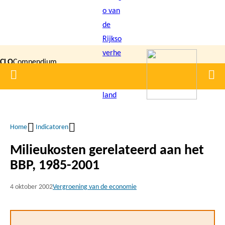
Overslaan
en
naar
de
CLO
Compendium
inhoud
Home
Men
gaan
|
voor de
Leefomgeving
Home
Indicatoren
Kruimelpad
Milieukosten gerelateerd aan het
BBP, 1985-2001
4 oktober 2002
Vergroening van de economie