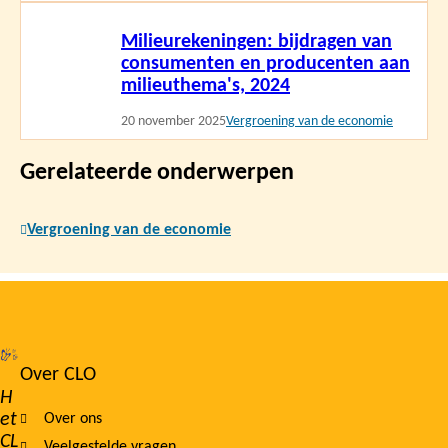
Lees
Milieurekeningen: bijdragen van
meer
consumenten en producenten aan
milieuthema's, 2024
20 november 2025
Vergroening van de economie
Gerelateerde onderwerpen
Vergroening van de economie
Over CLO
Footer
H
et
Over ons
navigation
CL
Veelgestelde vragen