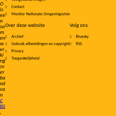
O
Contact
is
Monitor Nationale Omgevingsvisie
ee
n
Over deze website
Volg ons
sa
m
Archief
Bluesky
en
w
Gebruik afbeeldingen en copyright
RSS
er
Privacy
ki
Toegankelijkheid
ng
sv
er
ba
nd
va
n
C
BS
,