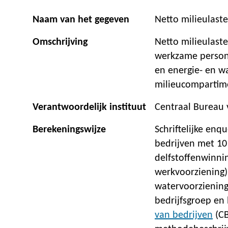
Naam van het gegeven
Netto milieulaste
Omschrijving
Netto milieulast
werkzame persone
en energie- en w
milieucompartim
Verantwoordelijk instituut
Centraal Bureau v
Berekeningswijze
Schriftelijke enq
bedrijven met 10
delfstoffenwinnin
werkvoorziening)
watervoorziening
bedrijfsgroep en 
van bedrijven
(CB