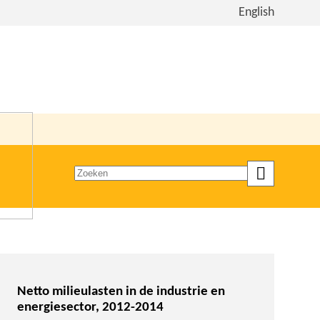
Bekijk
English
de
site
in
het
Engels
Zoeken
op
trefwoord
Netto milieulasten in de industrie en
energiesector, 2012-2014