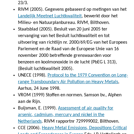
23/3.
RIVM (2005). Gegevens gebaseerd op metingen van het
Landelijk Meetnet Luchtkwaliteit
, bewerkt door het
Milieu- en Natuurplanbureau. RIVM, Bilthoven.
Staatsblad (2005). Besluit van 20 juni 2005 ter
vervanging van het Besluit luchtkwaliteit en tot
uitvoering van richtlijn nr. 2000/69/EG van het Europees
Parlement en de Raad van de Europese Unie van 16
november 2000 betreffende grenswaarden voor
benzeen en koolmonoxide in de lucht (PbEG L 313),
(Besluit luchtkwaliteit 2005).
UNECE (1998).
Protocol to the 1979 Convention on Long-
range Transboundary Air Pollution on Heavy Metals
,
Aarhus, 24 June 1998.
VROM (1999) Stoffen en normen. Samson bv., Alphen
aan de Rijn.
Buijsman, E. (1999).
Assessment of air quality for
arsenic, cadmium, mercury and nickel in the
Netherlands
. RIVM rapportnr 729999002, Bilthoven.
CCE (2006).
Heavy Metal Emissions, Depositions Critical