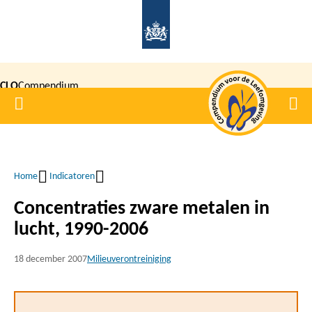
Overslaan
en
naar
de
CLO
Compendium
inhoud
Home
Men
gaan
|
voor de
Leefomgeving
Home
Indicatoren
Kruimelpad
Concentraties zware metalen in
lucht, 1990-2006
18 december 2007
Milieuverontreiniging