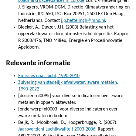
Loads and Exceedances in Europe
Eds: J.P. Hettelingh en
J. Sliggers, VROM-DGM, Directie Klimaatverandering en
Industrie, IPC 650, P.O. Box 20951, 2500 EZ Den Haag,
Netherlands. Contact
j.p.hettelingh@mnp.nl
.
Bleeker, A., Duyzer, J.H. (2003) Belasting van het
oppervlaktewater door atmosferische depositie. Rapport
R 2003/476, TNO Milieu, Energie en Procesinnovatie,
Apeldoorn.
Relevante informatie
Emissies naar lucht, 1990-2010
Zuivering van stedelijk afvalwater: zware metalen,
1990-2022
[dossier=nl0095] voor diverse indicatoren over zware
metalen in oppervlaktewater.
[onderwerp=nl0003] voor diverse indicatoren over
zware metalen in bodem.
Beijk, R., Mooibroek, D., Hoogerbrugge, R. (2007).
Jaaroverzicht Luchtkwaliteit 2003-2006
. Rapport
680704002, Rijkinstituut voor Volksgezondheid en