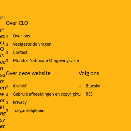
Over CLO
Footer
H
et
Over ons
navigation
CL
Veelgestelde vragen
O
Contact
is
Monitor Nationale Omgevingsvisie
ee
n
Over deze website
Volg ons
sa
m
Archief
Bluesky
en
w
Gebruik afbeeldingen en copyright
RSS
er
Privacy
ki
Toegankelijkheid
ng
sv
er