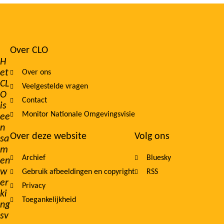
Over CLO
Footer
H
et
Over ons
navigation
CL
Veelgestelde vragen
O
Contact
is
Monitor Nationale Omgevingsvisie
ee
n
Over deze website
Volg ons
sa
m
Archief
Bluesky
en
w
Gebruik afbeeldingen en copyright
RSS
er
Privacy
ki
Toegankelijkheid
ng
sv