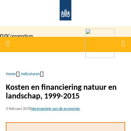
Overslaan
en
naar
de
CLO
Compendium
inhoud
Home
Men
gaan
|
voor de
Leefomgeving
Home
Indicatoren
Kruimelpad
Kosten en financiering natuur en
landschap, 1999-2015
2 februari 2018
Vergroening van de economie