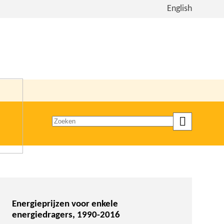
Bekijk
English
de
site
in
het
Engels
Zoeken
op
trefwoord
Energieprijzen voor enkele
energiedragers, 1990-2016