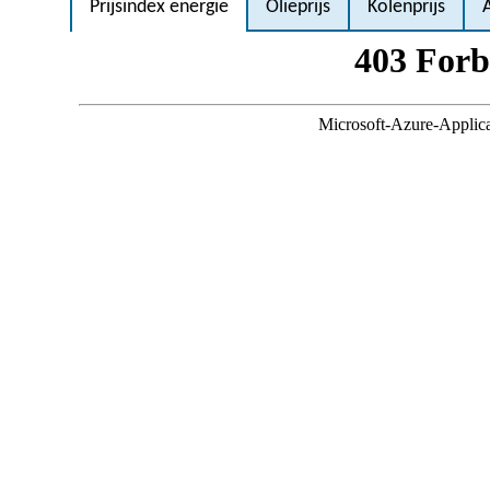
Prijsindex energie
Olieprijs
Kolenprijs