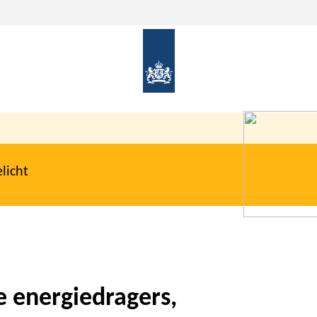
licht
e energiedragers,