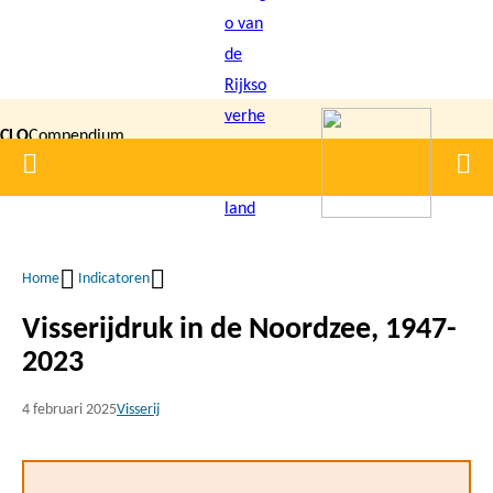
Overslaan
en
naar
de
CLO
Compendium
inhoud
Home
Men
gaan
|
voor de
Leefomgeving
Home
Indicatoren
Kruimelpad
Visserijdruk in de Noordzee, 1947-
2023
4 februari 2025
Visserij