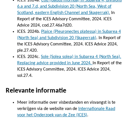
ICES. 2024a.
Cod (Gadus morhua) in Subarea 4, divisions
6.a and 7.d, and Subdivision 20 (North Sea, West of
Scotland, eastern English Channel and Skagerrak).
In
Report of the ICES Advisory Committee, 2024. ICES
Advice 2024, cod.27.46a7d20.
ICES. 2024b.
Plaice (Pleuronectes platessa) in Subarea 4
(North Sea) and Subdivision 20 (Skagerrak)
. In Report of
the ICES Advisory Committee, 2024. ICES Advice 2024,
ple.27.420.
ICES. 2024c.
Sole (Solea solea) in Subarea 4 (North Sea).
Replacing advice provided in June 2024.
In Report of the
ICES Advisory Committee, 2024. ICES Advice 2024,
sol.27.4.
Relevante informatie
Meer informatie over visbestanden en visvangst is te
verkrijgen via de website van de
Internationale Raad
voor het Onderzoek van de Zee (ICES)
.