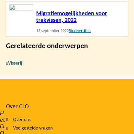
Lees
Migratiemogelijkheden voor
meer
trekvissen, 2022
15 september 2022
Biodiversiteit
Gerelateerde onderwerpen
Visserij
Over CLO
Footer
H
et
Over ons
navigation
CL
Veelgestelde vragen
O