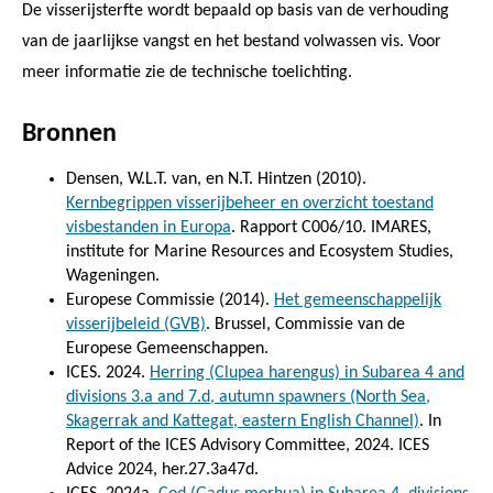
De visserijsterfte wordt bepaald op basis van de verhouding
van de jaarlijkse vangst en het bestand volwassen vis. Voor
meer informatie zie de technische toelichting.
Bronnen
Densen, W.L.T. van, en N.T. Hintzen (2010).
Kernbegrippen visserijbeheer en overzicht toestand
visbestanden in Europa
. Rapport C006/10.
IMARES,
institute for Marine Resources and Ecosystem Studies,
Wageningen.
Europese Commissie (2014).
Het gemeenschappelijk
visserijbeleid (GVB)
. Brussel, Commissie van de
Europese Gemeenschappen.
ICES. 2024.
Herring (Clupea harengus) in Subarea 4 and
divisions 3.a and 7.d, autumn spawners (North Sea,
Skagerrak and Kattegat, eastern English Channel)
. In
Report of the ICES Advisory Committee, 2024. ICES
Advice 2024, her.27.3a47d.