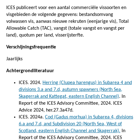
ICES publiceert voor een aantal commerciële vissoorten en
visgebieden de volgende gegevens: bestandsomvang
volwassen vis, aanwas nieuwe rekruten (eenjarige vis), Total
Allowable Catch (TAC), vangst (totale vangst en vangst per
land), quotum per land, visserijsterfte.
Verschijningsfrequentie
Jaarlijks
Achtergrondliteratuur
ICES. 2024.
Herring (Clupea harengus) in Subarea 4 and
divisions 3.a and 7.d, autumn spawners (North Sea,
Skagerrak and Kattegat, eastern English Channel)
. In
Report of the ICES Advisory Committee, 2024. ICES
Advice 2024, her.27.3a47d.
ICES. 2024a.
Cod (Gadus morhua) in Subarea 4, divisions
6.a and 7.d, and Subdivision 20 (North Sea, West of
Scotland, eastern English Channel and Skagerrak).
In
Report of the ICES Advisory Committee, 2024. ICES