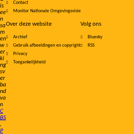
Contact
is
Monitor Nationale Omgevingsvisie
ee
n
Over deze website
Volg ons
sa
m
Archief
Bluesky
en
w
Gebruik afbeeldingen en copyright
RSS
er
Privacy
ki
Toegankelijkheid
ng
sv
er
ba
nd
va
n
C
BS
,
P